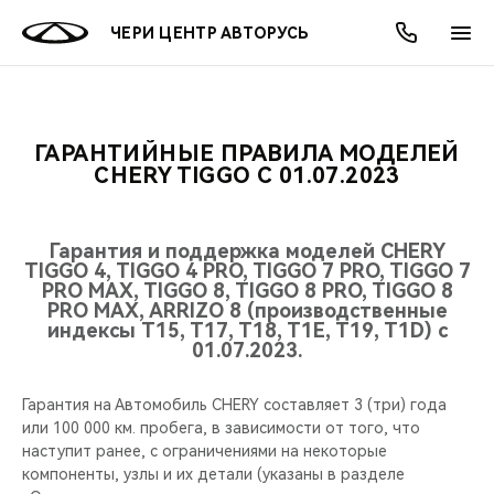
ЧЕРИ ЦЕНТР АВТОРУСЬ
ГАРАНТИЙНЫЕ ПРАВИЛА МОДЕЛЕЙ
ОНЛАЙН СЕРВИСЫ
ПОКУПАТЕЛЯМ
ВЛАДЕЛЬЦАМ
О КОМПАНИИ
МИР CHERY
МОДЕЛИ
АКЦИИ
CHERY TIGGO С 01.07.2023
ВЫБОР И ПОКУПКА
СЕРВИС
АКСЕССУАРЫ
ВЫГОДЫ И АКЦИИ
ВЫБОР И ПОКУПКА
О НАС
ВСЕ МОДЕЛИ
Гарантия и поддержка моделей CHERY
TIGGO 4, TIGGO 4 PRO, TIGGO 7 PRO, TIGGO 7
КРЕДИТ И СТРАХОВАНИЕ
ЗАПЧАСТИ И АКСЕССУАРЫ
О БРЕНДЕ
КРЕДИТ
МЫ В СОЦСЕТЯХ
PRO MAX, TIGGO 8, TIGGO 8 PRO, TIGGO 8
КРОССОВЕРЫ
PRO MAX, ARRIZO 8 (производственные
индексы T15, T17, T18, T1E, T19, T1D) с
ПОДДЕРЖКА
CHERY В СОЦСЕТЯХ
01.07.2023.
СЕДАНЫ
CHERY CONNECT
ЛЮДИ CHERY
Гарантия на Автомобиль CHERY составляет 3 (три) года
НОВИНКИ
или 100 000 км. пробега, в зависимости от того, что
БЛАГОТВОРИТЕЛЬНОСТЬ
наступит ранее, с ограничениями на некоторые
компоненты, узлы и их детали (указаны в разделе