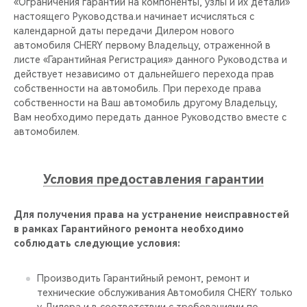
CHERY REMOTE
«Ограничения гарантии на компоненты, узлы и их детали»
настоящего Руководства.и начинает исчисляться с
календарной даты передачи Дилером нового
CHERY И СПОРТ
автомобиля CHERY первому Владельцу, отраженной в
листе «Гарантийная Регистрация» данного Руководства и
НАШИ МЕРОПРИЯТИЯ
действует независимо от дальнейшего перехода прав
собственности на автомобиль. При переходе права
собственности на Ваш автомобиль другому Владельцу,
ВИДЕООБЗОРЫ
Вам необходимо передать данное Руководство вместе с
автомобилем.
CHERY ДЛЯ ДЕТЕЙ
Условия предоставления гарантии
Для получения права на устранение неисправностей
в рамках Гарантийного ремонта необходимо
соблюдать следующие условия:
Производить Гарантийный ремонт, ремонт и
технические обслуживания Автомобиля CHERY только