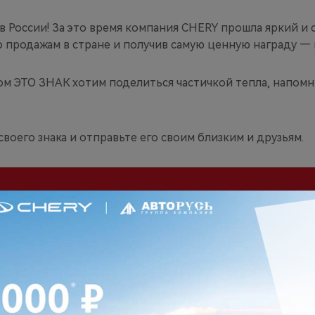
в России! За это время компания CHERY прошла яркий и 
о продажам в стране и получив самую ценную награду —
ом ЭТО ЗНАК хотим поделиться частичкой тепла, напомн
воего знака и отправьте его своим близким и друзьям.