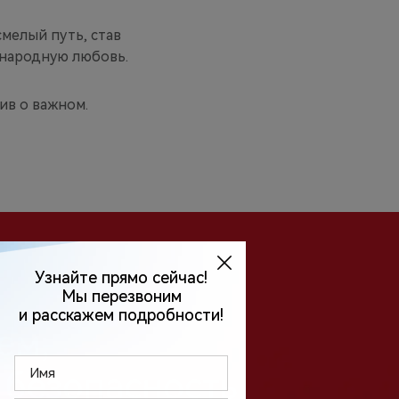
смелый путь, став
 народную любовь.
ив о важном.