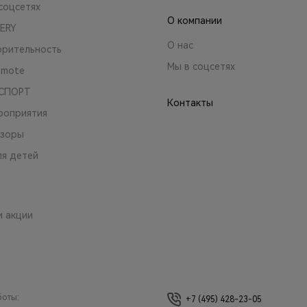
соцсетях
О компании
ERY
О нас
орительность
Мы в соцсетях
emote
 СПОРТ
Контакты
роприятия
зоры
ля детей
и акции
боты:
+7 (495) 428-23-05