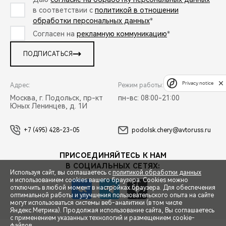
в соответствии с
политикой в отношении
обработки персональных данных
*
Согласен на
рекламную коммуникацию
*
ПОДПИСАТЬСЯ
Privacy notice
Адрес:
Режим работы:
Москва, г. Подольск, пр-кт
пн-вс: 08:00-21:00
Юных Ленинцев, д. 1И
+7 (495) 428-23-05
podolsk.chery@avtoruss.ru
ПРИСОЕДИНЯЙТЕСЬ К НАМ
В СОЦИАЛЬНЫХ СЕТЯХ:
Используя сайт, вы соглашаетесь с
политикой обработки данных
и использованием cookies вашего браузера. Cookies можно
отключить в любой момент в настройках браузера. Для обеспечения
оптимальной работы и улучшения пользовательского опыта на сайте
могут использоваться системы веб-аналитики (в том числе
СПЕЦПРЕДЛОЖЕНИЯ
Яндекс.Метрика). Продолжая использование сайта, Вы соглашаетесь
с применением указанных технологий и размещением cookie-
файлов.