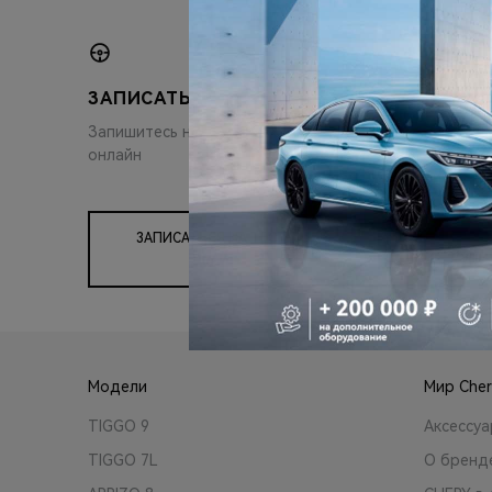
ЗАПИСАТЬСЯ НА ТЕСТ-ДРАЙВ
КУПИТ
Запишитесь на пробную поездку
Выберит
онлайн
Chery и 
ЗАПИСАТЬСЯ НА ТЕСТ-
ДРАЙВ
КУПИ
Модели
Мир Cher
TIGGO 9
Аксессу
TIGGO 7L
О бренд