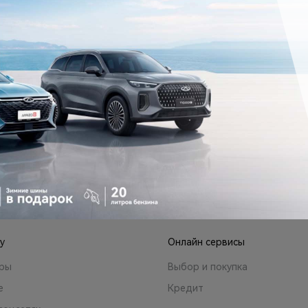
Ь ОНЛАЙН
ОДОБРЕНИЕ КРЕДИТА
ОНЛАЙН
е подходящий автомобиль
Рассчитайте кредит и получ
забронируйте его онлайн
одобрение за 2 минуты
ОДОБРЕНИЕ КРЕДИТА
ТЬ ОНЛАЙН
ОНЛАЙН
y
Онлайн сервисы
ары
Выбор и покупка
е
Кредит