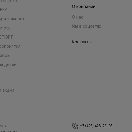
соцсетях
О компании
ERY
О нас
орительность
Мы в соцсетях
emote
 СПОРТ
Контакты
роприятия
зоры
ля детей
и акции
боты:
+7 (495) 428-23-05