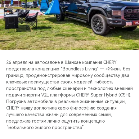
CHERY REMOTE
CHERY И СПОРТ
НАШИ МЕРОПРИЯТИЯ
ВИДЕООБЗОРЫ
26 апреля на автосалоне в Шанхае компания CHERY
CHERY ДЛЯ ДЕТЕЙ
представила концепцию “Boundless Living” — «Жизнь без
границ», продемонстрировав мировому сообществу два
ключевых преимущества своих моделей: гибкость
пространства под любые сценарии и технологию внешней
подачи энергии V2L платформы CHERY Super Hybrid (CSH).
Погрузив автомобили в реальные жизненные ситуации,
CHERY наяву воплотила свою философию создания
лучшего качества жизни для современных семей,
предложив гостям лично ощутить концепцию
“мобильного жилого пространства”.