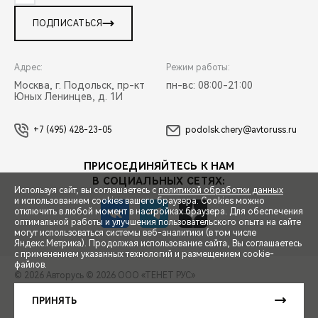
ПОДПИСАТЬСЯ
Адрес:
Режим работы:
Москва, г. Подольск, пр-кт
пн-вс: 08:00-21:00
Юных Ленинцев, д. 1И
+7 (495) 428-23-05
podolsk.chery@avtoruss.ru
ПРИСОЕДИНЯЙТЕСЬ К НАМ
В СОЦИАЛЬНЫХ СЕТЯХ:
Используя сайт, вы соглашаетесь с
политикой обработки данных
и использованием cookies вашего браузера. Cookies можно
отключить в любой момент в настройках браузера. Для обеспечения
оптимальной работы и улучшения пользовательского опыта на сайте
могут использоваться системы веб-аналитики (в том числе
СПЕЦПРЕДЛОЖЕНИЯ
Яндекс.Метрика). Продолжая использование сайта, Вы соглашаетесь
с применением указанных технологий и размещением cookie-
файлов.
© 2026 Авторусь
© 2026 ООО «ТЕНЕТ РУС»
ЗАПИСЬ НА ТЕСТ-ДРАЙВ
ПРАВОВАЯ ИНФОРМАЦИЯ
КОНТАКТЫ
КЛИЕНТСКАЯ ПОДДЕРЖКА
ПРИНЯТЬ
Сделано в ПЕРКС
РАСЧЕТ КРЕДИТА