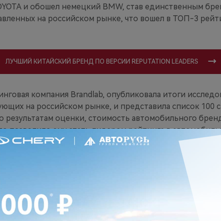
OYOTA и обошел немецкий BMW, став единственным бр
вленных на российском рынке, что вошел в ТОП-3 рейти
ЛУЧШИЙ КИТАЙСКИЙ БРЕНД ПО ВЕРСИИ REPUTATION LEADERS
инговая компания Brandlab, опубликовала итоги исслед
ующих на российском рынке, и представила список 100 
По результатам оценки, стоимость автомобильного брен
что позволило ему стать лидером рейтинга в автомобиль
ачете 2024 года.
ЧИТАЙТЕ ТАКЖЕ