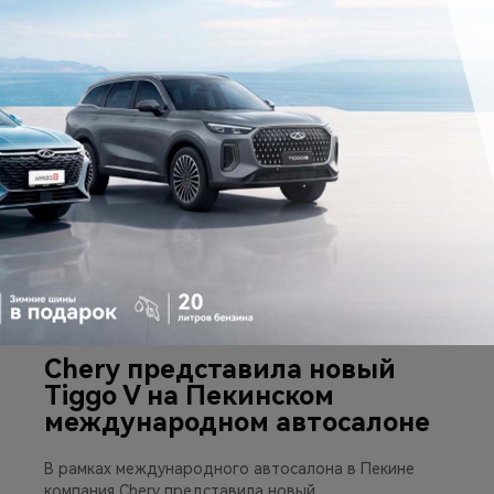
28 апреля 2026
Chery представила новый
Tiggo V на Пекинском
международном автосалоне
В рамках международного автосалона в Пекине
компания Chery представила новый