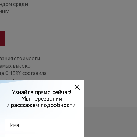
ендом среди
нга.
ования стоимости
самых высоко
да CHERY составила
ной сфере, и занять