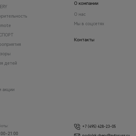
О компании
ERY
О нас
орительность
Мы в соцсетях
emote
 СПОРТ
Контакты
роприятия
зоры
ля детей
и акции
боты:
+7 (495) 428-23-05
:00-21:00
podolsk.chery@avtoruss.ru