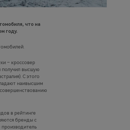
томобиля, что на
м году.
томобилей.
хи – кроссовер
и получил высшую
тралия). С этого
ладают наивысшим
к совершенствованию
ндов в рейтинге
еляются бренды с
й производитель