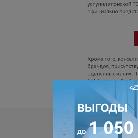
уступил японской T
официально предста
Кроме того, консалт
брендов, присутств
оцененных из них. 
141,4 млрд рублей, 
30-е место в общем з