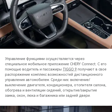
CHERY REMOTE
CHERY И СПОРТ
НАШИ МЕРОПРИЯТИЯ
ВИДЕООБЗОРЫ
CHERY ДЛЯ ДЕТЕЙ
Управление функциями осуществляется через
специальное мобильное приложение CHERY Connect. С его
помощью водитель и пассажиры
TIGGO 9
получают в свое
распоряжение комплекс возможностей дистанционного
управления автомобилем. Среди них: включение/
выключение двигателя, кондиционера, отопителя салона,
обогрева и вентиляции сидений, открытие/закрытие
замка, окон, люка и багажника или задней двери.