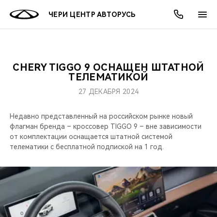
ЧЕРИ ЦЕНТР АВТОРУСЬ
CHERY TIGGO 9 ОСНАЩЕН ШТАТНОЙ
ОНЛАЙН СЕРВИСЫ
ПОКУПАТЕЛЯМ
ВЛАДЕЛЬЦАМ
О КОМПАНИИ
МИР CHERY
МОДЕЛИ
АКЦИИ
ТЕЛЕМАТИКОЙ
27 ДЕКАБРЯ 2024
ВЫБОР И ПОКУПКА
СЕРВИС
АКСЕССУАРЫ
ВЫГОДЫ И АКЦИИ
ВЫБОР И ПОКУПКА
О НАС
ВСЕ МОДЕЛИ
Недавно представленный на российском рынке новый
КРЕДИТ И СТРАХОВАНИЕ
ЗАПЧАСТИ И АКСЕССУАРЫ
О БРЕНДЕ
КРЕДИТ
МЫ В СОЦСЕТЯХ
флагман бренда – кроссовер TIGGO 9 – вне зависимости
КРОССОВЕРЫ
от комплектации оснащается штатной системой
ПОДДЕРЖКА
CHERY В СОЦСЕТЯХ
телематики с бесплатной подпиской на 1 год.
СЕДАНЫ
CHERY CONNECT
ЛЮДИ CHERY
НОВИНКИ
БЛАГОТВОРИТЕЛЬНОСТЬ