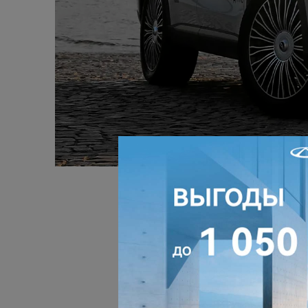
«CHERY TIGGO 9 пол
автомобиля к нашим 
значительную работ
новой модели. Участ
лёгкость электриче
сидений. Особенно 
контроля на трассах