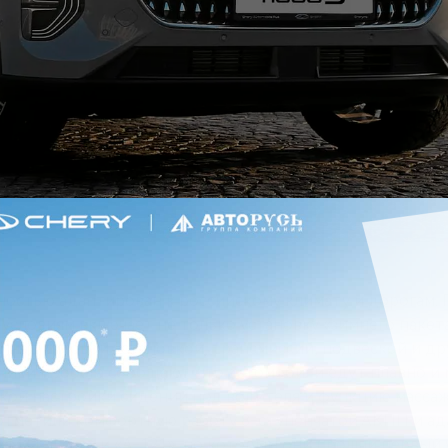
ностью адаптирован к российскому климату и дорогам.
условиям включает не только установку «зимнего пакета
у над силовой установкой, трансмиссий, подвеской и д
ники пробега сообщают, что автомобили едут плавно и 
ской настройки сидений под водителя и функцию массаж
отметили комфортную работу 8-ступенчатой АКПП и ад
 «М11-Нева» и «А-121», по которым они прошли первый у