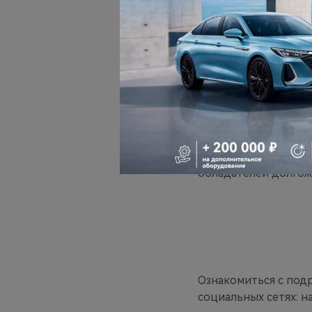
первых городах мар
капот» и систему а
Финальной точкой м
пейзажами и возмож
Кроссовер
CHERY TI
современных водител
новинку этого года 
обладателей долгож
Ознакомиться с под
социальных сетях: н