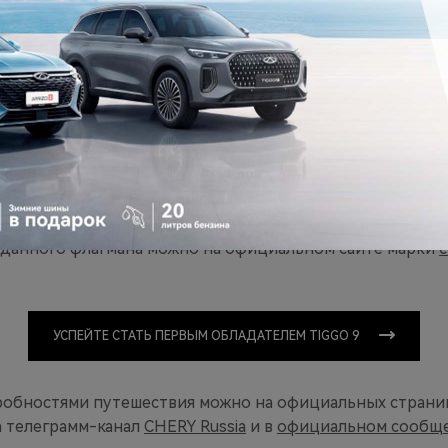
шрута оценили работу камеры кругового обзора с функ
втопарковки», – рассказал Дмитрий Максимов, директор
аршрута станет
Териберка
– место, известное своими 
ностью наблюдать северное сияние.
GGO 9
сочетает в себе идеальный комфорт и передовые
ей. 14 ноября 2024 года начался приём предзаказов на
от CHERY. Оставить заявку на приобретение и войти в ч
данного флагмана можно на официальном сайте марки
c
УСПЕЙТЕ СТАТЬ ПЕРВЫМ ОБЛАДАТЕЛЕМ TIGGO 9
робностями путешествия можно на официальных страни
а телеграмм-канал
CHERY Russia
и в
официальном сообще