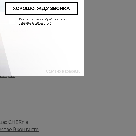
цией «прозрачный
 бренда CHERY.
захватывающими
 технологии для
 самую ожидаемую
исло первых
hery.ru
.
цах CHERY в
стве Вконтакте
.