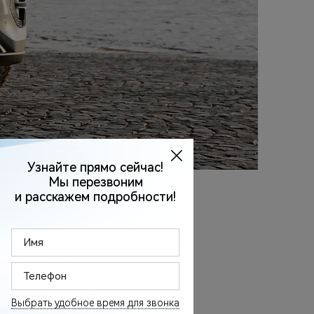
 Подготовка
» опций, но и
ругими элементами
мягко. Понравилась
а на первом ряду
аптивного круиз-
часток пробега. В