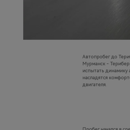
Автопробег до Тери
Мурманск - Териберк
испытать динамику а
насладятся комфорт
двигателя.
Пробег начался в ср