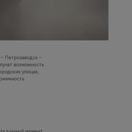
 – Петрозаводск –
олучат возможность
ородских улицах,
номичность
. На данный момент