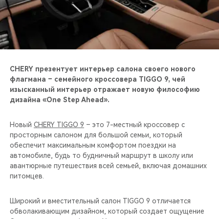
CHERY REMOTE
CHERY И СПОРТ
НАШИ МЕРОПРИЯТИЯ
CHERY презентует интерьер салона своего нового
ВИДЕООБЗОРЫ
флагмана – семейного кроссовера TIGGO 9, чей
изысканный интерьер отражает новую философию
дизайна «One Step Ahead».
CHERY ДЛЯ ДЕТЕЙ
Новый
CHERY TIGGO 9
– это 7-местный кроссовер с
просторным салоном для большой семьи, который
обеспечит максимальным комфортом поездки на
автомобиле, будь то будничный маршрут в школу или
авантюрные путешествия всей семьей, включая домашних
питомцев.
Широкий и вместительный салон TIGGO 9 отличается
обволакивающим дизайном, который создает ощущение