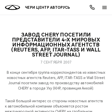
ЧЕРИ ЦЕНТР АВТОРУСЬ
ЗАВОД CHERY ПОСЕТИЛИ
ОНЛАЙН СЕРВИСЫ
ПОКУПАТЕЛЯМ
ВЛАДЕЛЬЦАМ
О КОМПАНИИ
МИР CHERY
МОДЕЛИ
АКЦИИ
ПРЕДСТАВИТЕЛИ 4-Х МИРОВЫХ
ИНФОРМАЦИОННЫХ АГЕНТСТВ
(REUTERS, AFP, ITAR-TASS И WALL
ВЫБОР И ПОКУПКА
СЕРВИС
АКСЕССУАРЫ
ВЫГОДЫ И АКЦИИ
ВЫБОР И ПОКУПКА
О НАС
ВСЕ МОДЕЛИ
STREET JOURNAL)
КРЕДИТ И СТРАХОВАНИЕ
ЗАПЧАСТИ И АКСЕССУАРЫ
О БРЕНДЕ
КРЕДИТ
МЫ В СОЦСЕТЯХ
7 СЕНТЯБРЯ 2007
КРОССОВЕРЫ
В конце сентября группа корреспондентов из известных
ПОДДЕРЖКА
CHERY В СОЦСЕТЯХ
новостных агентств Reuters, AFP, ITAR-TASS и Wall Street
СЕДАНЫ
Journal посетили завод по производству автомобилей
CHERY CONNECT
ЛЮДИ CHERY
CHERY в городе Уху (КНР, провинция Анхой).
НОВИНКИ
БЛАГОТВОРИТЕЛЬНОСТЬ
Такой большой интерес со стороны новостных агентств
к автомобильной компании объясняется ростом
международной активности CHERY на глобальном