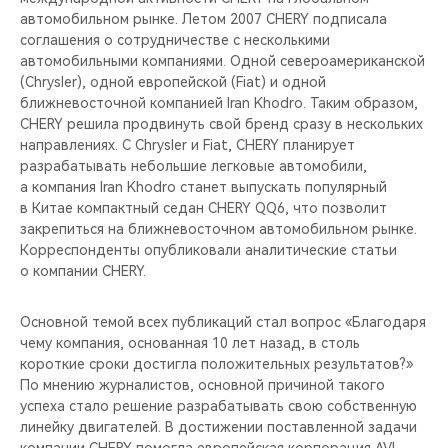
CHERY REMOTE
автомобильном рынке. Летом 2007 CHERY подписала
соглашения о сотрудничестве с несколькими
CHERY И СПОРТ
автомобильными компаниями. Одной североамериканской
(Chrysler), одной европейской (Fiat) и одной
ближневосточной компанией Iran Khodro. Таким образом,
НАШИ МЕРОПРИЯТИЯ
CHERY решила продвинуть свой бренд сразу в нескольких
направлениях. С Chrysler и Fiat, CHERY планирует
ВИДЕООБЗОРЫ
разрабатывать небольшие легковые автомобили,
а компания Iran Khodro станет выпускать популярный
CHERY ДЛЯ ДЕТЕЙ
в Китае компактный седан CHERY QQ6, что позволит
закрепиться на ближневосточном автомобильном рынке.
Корреспонденты опубликовали аналитические статьи
о компании CHERY.
Основной темой всех публикаций стал вопрос «Благодаря
чему компания, основанная 10 лет назад, в столь
короткие сроки достигла положительных результатов?»
По мнению журналистов, основной причиной такого
успеха стало решение разрабатывать свою собственную
линейку двигателей. В достижении поставленной задачи