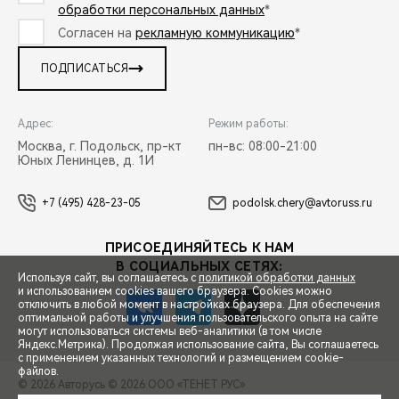
обработки персональных данных
*
Согласен на
рекламную коммуникацию
*
ПОДПИСАТЬСЯ
Адрес:
Режим работы:
Москва, г. Подольск, пр-кт
пн-вс: 08:00-21:00
Юных Ленинцев, д. 1И
+7 (495) 428-23-05
podolsk.chery@avtoruss.ru
ПРИСОЕДИНЯЙТЕСЬ К НАМ
В СОЦИАЛЬНЫХ СЕТЯХ:
Используя сайт, вы соглашаетесь с
политикой обработки данных
и использованием cookies вашего браузера. Cookies можно
отключить в любой момент в настройках браузера. Для обеспечения
оптимальной работы и улучшения пользовательского опыта на сайте
могут использоваться системы веб-аналитики (в том числе
СПЕЦПРЕДЛОЖЕНИЯ
Яндекс.Метрика). Продолжая использование сайта, Вы соглашаетесь
с применением указанных технологий и размещением cookie-
файлов.
© 2026 Авторусь
© 2026 ООО «ТЕНЕТ РУС»
ЗАПИСЬ НА ТЕСТ-ДРАЙВ