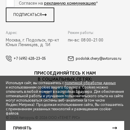
Согласен на
рекламную коммуникацию
*
ПОДПИСАТЬСЯ
Адрес:
Режим работы:
Москва, г. Подольск, пр-кт
пн-вс: 08:00-21:00
Юных Ленинцев, д. 1И
+7 (495) 428-23-05
podolsk.chery@avtoruss.ru
ПРИСОЕДИНЯЙТЕСЬ К НАМ
В СОЦИАЛЬНЫХ СЕТЯХ:
Используя сайт, вы соглашаетесь с
политикой обработки данных
и использованием cookies вашего браузера. Cookies можно
отключить в любой момент в настройках браузера. Для обеспечения
оптимальной работы и улучшения пользовательского опыта на сайте
могут использоваться системы веб-аналитики (в том числе
СПЕЦПРЕДЛОЖЕНИЯ
Яндекс.Метрика). Продолжая использование сайта, Вы соглашаетесь
с применением указанных технологий и размещением cookie-
файлов.
© 2026 Авторусь
© 2026 ООО «ТЕНЕТ РУС»
ЗАПИСЬ НА ТЕСТ-ДРАЙВ
ПРАВОВАЯ ИНФОРМАЦИЯ
КОНТАКТЫ
КЛИЕНТСКАЯ ПОДДЕРЖКА
ПРИНЯТЬ