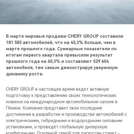
CHERY REMOTE
CHERY И СПОРТ
НАШИ МЕРОПРИЯТИЯ
В марте мировые продажи CHERY GROUP составили
181 585 автомобилей, что на 45,3% больше, чем в
ВИДЕООБЗОРЫ
марте прошлого года. Суммарные показатели по
итогам первого квартала превысили результат
прошлого года на 60,3% и составляют 529 604
CHERY ДЛЯ ДЕТЕЙ
автомобиля, тем самым демонстрируя уверенную
динамику роста.
CHERY GROUP в настоящее время ведет активную
подготовку к представлению своих технологических
новинок на международном автомобильном салоне в
Пекине. Компания представит свои последние
достижения в разработке и производстве автомобилей с
электрическими, гибридными и водородными силовыми
установками, и проведёт глобальную дилерскую
конференцию. Основной темой для дискуссии станет -