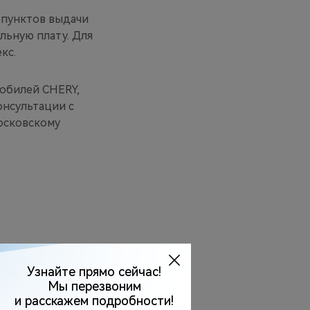
 пунктов выдачи
льную плату. Для
кс.
обилей CHERY,
нсультации с
осковскому
есь ассортимент товаров,
онтактам, размещенным на
 включительно. Не