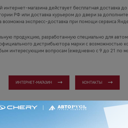
й интернет-магазина действует бесплатная доставка до
тории РФ или доставка курьером до двери за дополните
а возможна экспресс-доставка при помощи сервиса Янде
ьную продукцию, разработанную специально для автом
официального дистрибьютора марки с возможностью ко
ым интересующим вопросам (ежедневно с 9 до 21 по м
ИНТЕРНЕТ-МАГАЗИН
КОНТАКТЫ
у 30% при оформлении заказа в интернет- магазине CHERY действует не на в
op.chery.ru. Подробности уточняйте у менеджеров интернет- магазина по к
ru/contacts/
. Промокод действует с 07 марта 2024 года по 09 марта 2024 года