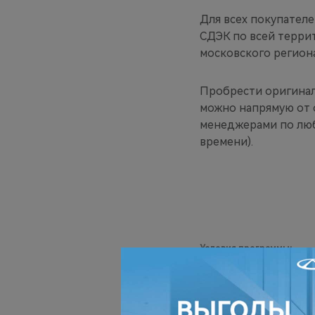
Для всех покупателе
СДЭК по всей терри
московского регион
Пробрести оригинал
можно напрямую от 
менеджерами по люб
времени).
Условия программы:
Промокод
8MARCH
на скидк
представленный на сайте sh
странице:
https://shop.chery.