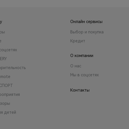
y
Онлайн сервисы
ары
Выбор и покупка
е
Кредит
соцсетях
О компании
ERY
О нас
орительность
Мы в соцсетях
emote
 СПОРТ
Контакты
роприятия
зоры
ля детей