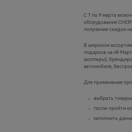
С 7 по 9 марта вклю
оборудования CHERY
получение скидки на 
В широком ассортим
подарков на «8 Март
шопперы), брендиро
автомобиля, беспров
Для применения про
выбрать товары 
после пройти к
заполнить данны