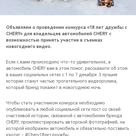
CHERY REMOTE
CHERY И СПОРТ
Объявляем о проведении конкурса «18 лет дружбы с
НАШИ МЕРОПРИЯТИЯ
CHERY» для владельцев автомобилей CHERY с
возможностью принять участие в съемках
новогоднего видео.
ВИДЕООБЗОРЫ
Если с вами происходило что-то удивительное, а
CHERY ДЛЯ ДЕТЕЙ
автомобиль CHERY вам в этом помог, расскажите об этом
в ваших социальных сетях с 1 по 7 декабря: 3 лучшие
истории станут частью трогательного видеоролика,
который бренд покажет в новогоднюю ночь.
Чтобы стать участником конкурса необходимо
опубликовать в любой социальной сети пост со своей
счастливой истории, связанной с автомобилем бренда
CHERY, проиллюстрировать авторской фотографией, на
которой изображен автомобиль и обязательно поставить
хэштег - #Chery18летдружбы