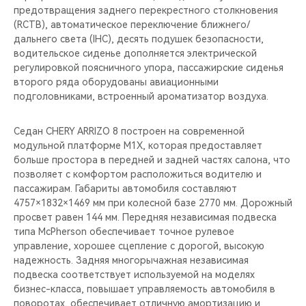
предотвращения заднего перекрестного столкновения
(RCTB), автоматическое переключение ближнего/
дальнего света (IHC), десять подушек безопасности,
водительское сиденье дополняется электрической
регулировкой поясничного упора, пассажирские сиденья
второго ряда оборудованы авиационными
подголовниками, встроенный ароматизатор воздуха.
Седан CHERY ARRIZO 8 построен на современной
модульной платформе M1X, которая предоставляет
больше простора в передней и задней частях салона, что
позволяет с комфортом расположиться водителю и
пассажирам. Габариты автомобиля составляют
4757×1832×1469 мм при колесной базе 2770 мм. Дорожный
просвет равен 144 мм. Передняя независимая подвеска
типа McPherson обеспечивает точное рулевое
управление, хорошее сцепление с дорогой, высокую
надежность. Задняя многорычажная независимая
подвеска соответствует используемой на моделях
бизнес-класса, повышает управляемость автомобиля в
поворотах, обеспечивает отличную амортизацию и