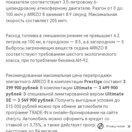
показатели соответствуют 3.0-литровому 6-
цилиндровому атмосферному двигателю. Разгон от 0 до
100 км/ч у ARRIZO 8 занимает 8.9 секунд. Максимальная
скорость составляет 205 км/ч.
Расход топлива в смешанном режиме не превышает 6.2
литров на 100 км, в городском — 8.5, а в загородном — 5.
Выбросы загрязняющих веществ седана ARRIZO 8
соответствуют требованиям шестого экологического
класса, при потреблении бензина АИ-92.
Рекомендованная максимальная цена перепродажи
элегантного ARRIZO 8 в комплектации
Prestige
составит
3
399 900 рублей
. В комплектации
Ultimate
—
3 499 900
рублей
. В специальной лимитированной версии
Ultimate
SE — 3 549 900 рублей
. Получить выгодные условия до
515 000 рублей можно при обмене автомобиля по
программе TRADE-IN и онлайн-бронировании на сайте
chery.ru. Автомобиль можно оформить в кредит со
ставкой от 3,75%, а также действует программа
Privacy notice
рассрочки до 84 месяцев.