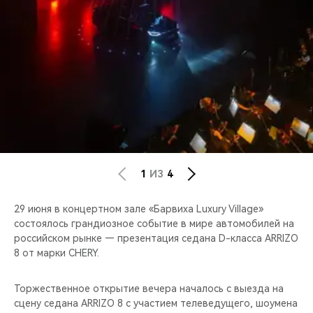
CHERY REMOTE
CHERY И СПОРТ
НАШИ МЕРОПРИЯТИЯ
ВИДЕООБЗОРЫ
CHERY ДЛЯ ДЕТЕЙ
1
ИЗ
4
29 июня в концертном зале «Барвиха Luxury Village»
состоялось грандиозное событие в мире автомобилей на
российском рынке — презентация седана D-класса ARRIZO
8 от марки CHERY.
Торжественное открытие вечера началось с выезда на
сцену седана ARRIZO 8 с участием телеведущего, шоумена