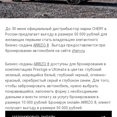
CHERY REMOTE
CHERY И СПОРТ
НАШИ МЕРОПРИЯТИЯ
До 30 июня официальный дистрибьютор марки CHERY в
России предлагает выгоду в размере 50 000 рублей для
желающих первыми стать владельцем элегантного
ВИДЕООБЗОРЫ
бизнес-седана
ARRIZO 8
. Выгода предоставляется при
бронировании автомобиля на сайте
chery.ru
CHERY ДЛЯ ДЕТЕЙ
Бизнес-седаны
ARRIZO 8
доступны для бронирования в
комплектациях Prestige и Ultimate в цветах: глубокий
зеленый, искрящийся белый, глубокий черный, огненно-
красный, серебристый серый и глубоком синем. Для того,
чтобы забронировать автомобиль, нужно выбрать
понравившийся, заполнить форму с необходимыми
данными и внести оплату за услугу бронирования в
размере 10 000 рублей. Бронируя онлайн ARRIZO 8, клиент
получает выгоду в размере 50 000 рублей.