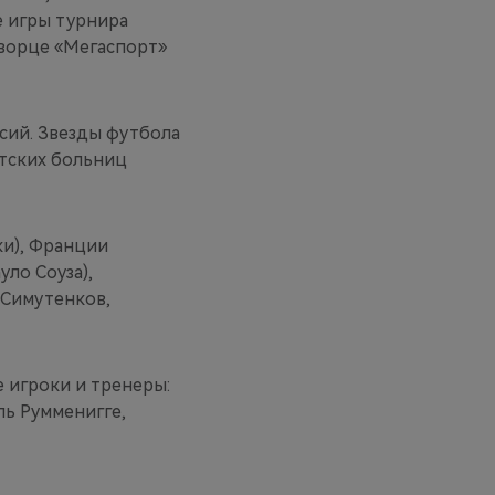
е игры турнира
ворце «Мегаспорт»
сий. Звезды футбола
тских больниц
ки), Франции
уло Соуза),
 Симутенков,
 игроки и тренеры:
ль Румменигге,