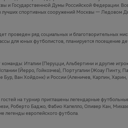
вы и Государственной Думы Российской Федерации. Вс
з лучших спортивных сооружений Москвы — Ледовом Д
удет проведен ряд социальных и благотворительных мис
ассы для юных футболистов, планируется посещение де
т команды: Италии (Перуцци, Альбертини и другие игро
Испании (Йерро, Гойкоэчеа), Португалии (Жоау Пинту, Па
е Бур, Ван Хойдонк) и России (Аленичев, Карпин, Харин,
х гостей на турнир приглашены легендарные футбольные
ези, Роберто Баджо, Фабио Капелло, Оливер Кан, Михаэ
ие легенды европейского футбола.