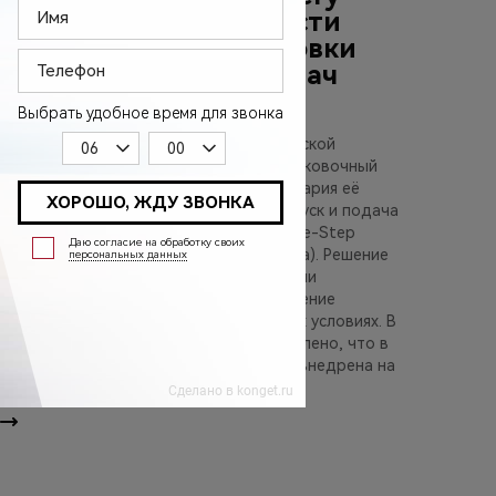
VPD: новые возможности
автоматической парковки
для повседневных задач
Компания Chery представила новую
интеллектуальную систему автоматической
парковки VPD (Valet Parking Driver – парковочный
ассистент), а также два ключевых сценария её
применения – «One-Tap Departure» (запуск и подача
автомобиля по одному нажатию) и «One-Step
Homecoming» (автоматическая парковка). Решение
ориентировано на повседневные задачи
пользователей и направлено на упрощение
использования автомобиля в городских условиях. В
рамках мероприятия также было объявлено, что в
2026 году технология Chery VPD будет внедрена на
серийных моделях Tiggo 7 и Tiggo 8.