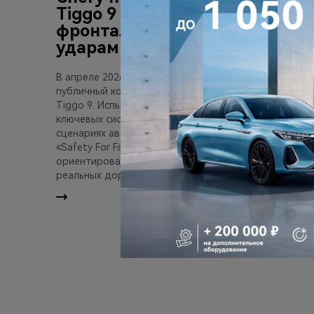
Tiggo 9 с одновременными
фронтальным и задним
ударами
В апреле 2026 года компания Chery провела
публичный комплексный краш-тест кроссовера
Tiggo 9. Испытание подтверждает эффективность
ключевых систем безопасности модели в сложных
сценариях аварий и отражает подход бренда
«Safety For Family» («Безопасность для семьи»),
ориентированный на защиту пассажиров в
реальных дорожных условиях.