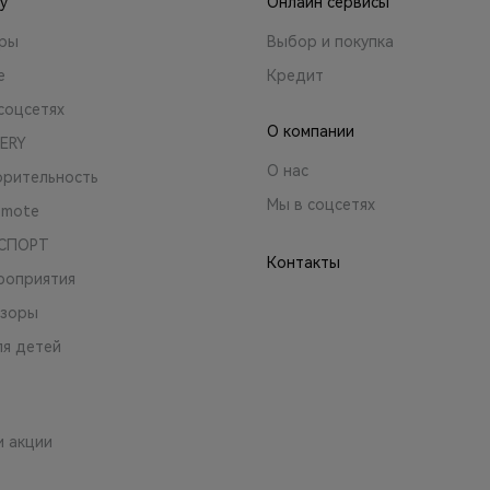
y
Онлайн сервисы
ары
Выбор и покупка
е
Кредит
соцсетях
О компании
ERY
О нас
орительность
Мы в соцсетях
emote
 СПОРТ
Контакты
роприятия
зоры
ля детей
и акции