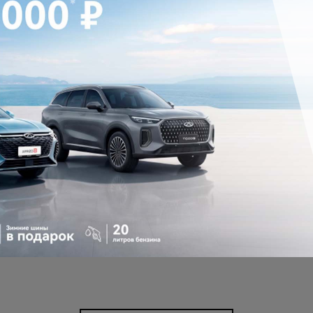
Tiggo V на Пекинском
международном автосалоне
В рамках международного автосалона в Пекине
компания Chery представила новый
многофункциональный кроссовер Tiggo V, а также
объявила о глобальной стратегии развития «For
Family» («Для семьи») до 2030г.