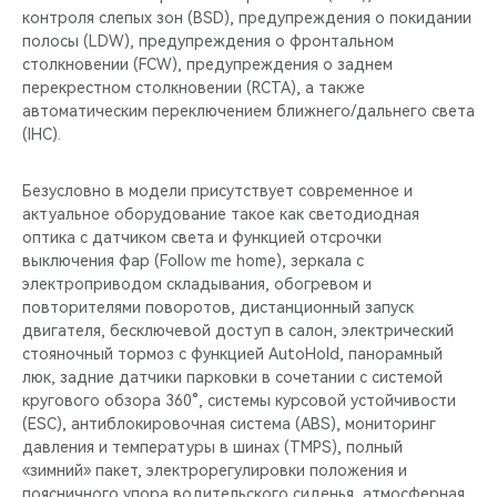
контроля слепых зон (BSD), предупреждения о покидании
полосы (LDW), предупреждения о фронтальном
столкновении (FCW), предупреждения о заднем
перекрестном столкновении (RCTA), а также
автоматическим переключением ближнего/дальнего света
(IHC).
Безусловно в модели присутствует современное и
актуальное оборудование такое как светодиодная
оптика c датчиком света и функцией отсрочки
выключения фар (Follow me home), зеркала с
электроприводом складывания, обогревом и
повторителями поворотов, дистанционный запуск
двигателя, бесключевой доступ в салон, электрический
стояночный тормоз с функцией AutoHold, панорамный
люк, задние датчики парковки в сочетании с системой
кругового обзора 360°, системы курсовой устойчивости
(ESC), антиблокировочная система (ABS), мониторинг
давления и температуры в шинах (TMPS), полный
«зимний» пакет, электрорегулировки положения и
поясничного упора водительского сиденья, атмосферная