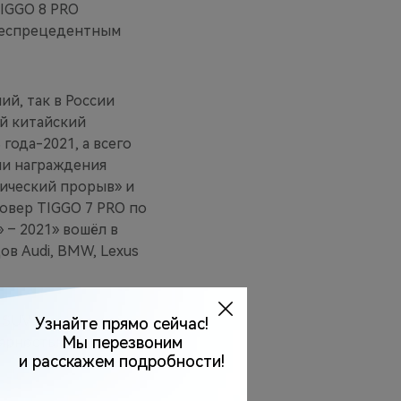
TIGGO 8 PRO
 беспрецедентным
й, так в России
й китайский
года-2021, а всего
ии награждения
гический прорыв» и
овер TIGGO 7 PRO по
– 2021» вошёл в
в Audi, BMW, Lexus
SUV за менее, чем
лярностью, был