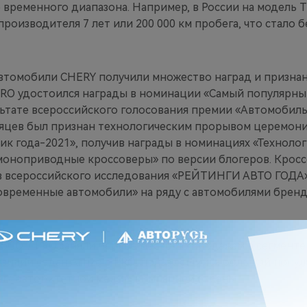
 временного диапазона. Например, в России на модель 
производителя 7 лет или 200 000 км пробега, что стало
втомобили CHERY получили множество наград и признани
PRO удостоился награды в номинации «Самый популярны
ьтате всероссийского голосования премии «Автомобиль 
сяцев был признан технологическим прорывом церемон
к года-2021», получив награды в номинациях «Техноло
оноприводные кроссоверы» по версии блогеров. Кросс
в всероссийского исследования «РЕЙТИНГИ АВТО ГОДА» 
овременные автомобили» на ряду с автомобилями брендо
GGO 7 PRO заняли первое место по продажам в сегменте 
азилии седан Arrizo 6 PRO, пользующийся большой попу
Car» авторитетной медиа-компанией страны.