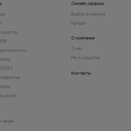
y
Онлайн сервисы
ары
Выбор и покупка
е
Кредит
соцсетях
О компании
ERY
О нас
орительность
Мы в соцсетях
emote
 СПОРТ
Контакты
роприятия
зоры
ля детей
и акции