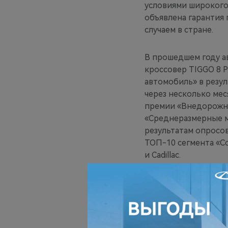
условиями широкого
объявлена гарантия 
случаем в стране.
В прошедшем году а
кроссовер TIGGO 8 
автомобиль» в резул
через несколько ме
премии «Внедорожни
«Среднеразмерные м
результатам опросо
ТОП-10 сегмента «С
и Cadillac.
В Катаре продажи TI
шесть месяцев. В Бр
признан «The Best 