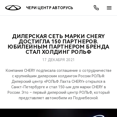
ЧЕРИ ЦЕНТР АВТОРУСЬ
ДИЛЕРСКАЯ СЕТЬ МАРКИ CHERY
ОНЛАЙН СЕРВИСЫ
ПОКУПАТЕЛЯМ
ВЛАДЕЛЬЦАМ
О КОМПАНИИ
МИР CHERY
МОДЕЛИ
АКЦИИ
ДОСТИГЛА 150 ПАРТНЕРОВ.
ЮБИЛЕЙНЫМ ПАРТНЕРОМ БРЕНДА
СТАЛ ХОЛДИНГ РОЛЬФ
ВЫБОР И ПОКУПКА
СЕРВИС
АКСЕССУАРЫ
ВЫГОДЫ И АКЦИИ
ВЫБОР И ПОКУПКА
О НАС
ВСЕ МОДЕЛИ
17 ДЕКАБРЯ 2021
КРЕДИТ И СТРАХОВАНИЕ
ЗАПЧАСТИ И АКСЕССУАРЫ
О БРЕНДЕ
КРЕДИТ
МЫ В СОЦСЕТЯХ
КРОССОВЕРЫ
Компания CHERY подписала соглашение о сотрудничестве
с крупнейшим дилерским холдингом России РОЛЬФ.
ПОДДЕРЖКА
CHERY В СОЦСЕТЯХ
Дилерский центр «РОЛЬФ Лахта CHERY» открылся в
СЕДАНЫ
Санкт-Петербурге и стал 150-ым для марки CHERY в
CHERY CONNECT
ЛЮДИ CHERY
России. Это – первый дилерский центр РОЛЬФ, который
представляет автомобили из Поднебесной.
НОВИНКИ
БЛАГОТВОРИТЕЛЬНОСТЬ