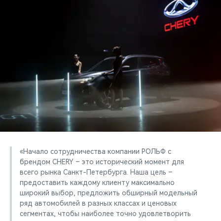
CHERY REMOTE
CHERY И СПОРТ
НАШИ МЕРОПРИЯТИЯ
ВИДЕООБЗОРЫ
CHERY ДЛЯ ДЕТЕЙ
«Начало сотрудничества компании РОЛЬФ с
брендом CHERY – это исторический момент для
всего рынка Санкт-Петербурга. Наша цель –
предоставить каждому клиенту максимально
широкий выбор, предложить обширный модельный
ряд автомобилей в разных классах и ценовых
сегментах, чтобы наиболее точно удовлетворить