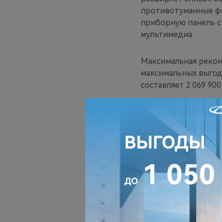
противотуманные фа
приборную панель с
мультимедиа.
Максимальная реком
максимальных выгод
составляет 2 069 900
TIGGO 8 PRO в комп
дюймовые литые дис
задние фонари, элек
динамической размёт
камерами, шесть под
полный зимний паке
газовые упоры капот
электрический стоя
круиз-контроль, ци
мультимедийную сис