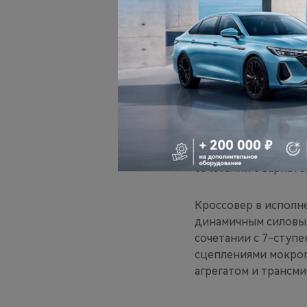
сенсорную панель уп
датчики давления в 
Максимальная реко
PRESTIGE с учетом 
рублей.
Силовой агрегат дл
представлен высоко
сочетании с вариато
Кроссовер в исполн
динамичным силовым
сочетании с 7-ступ
сцеплениями мокрого
агрегатом и трансми