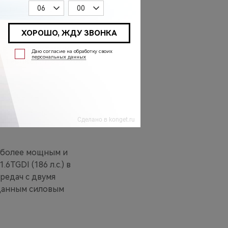
ости ESP BOSCH 9.3,
 в комплектации
ставляет: 1 869 900
 PRESTIGE
 170 л.с. в
 более мощным и
TGDI (186 л.с.) в
редач с двумя
 данным силовым