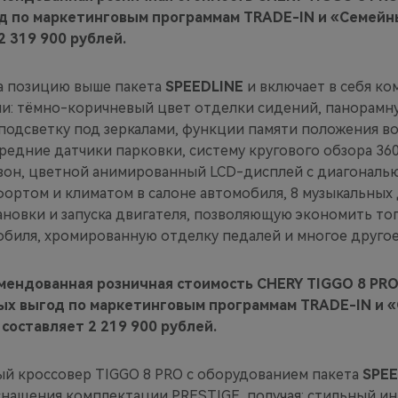
д по маркетинговым программам TRADE-IN и «Семейн
2 319 900 рублей.
а позицию выше пакета
SPEEDLINE
и включает в себя к
и: тёмно-коричневый цвет отделки сидений, панорамн
подсветку под зеркалами, функции памяти положения в
ередние датчики парковки, систему кругового обзора 360
зон, цветной анимированный LCD-дисплей с диагональ
фортом и климатом в салоне автомобиля, 8 музыкальных
ановки и запуска двигателя, позволяющую экономить то
обиля, хромированную отделку педалей и многое другое
мендованная розничная стоимость CHERY TIGGO 8 PRO
ых выгод по маркетинговым программам TRADE-IN и 
составляет 2 219 900 рублей.
й кроссовер TIGGO 8 PRO с оборудованием пакета
SPEE
снащения комплектации PRESTIGE, получая: стильный ин