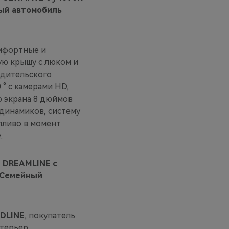
ый автомобиль
омфортные и
ую крышу с люком и
одительского
 ° с камерами HD,
ю экрана 8 дюймов
 динамиков, систему
пливо в момент
.
 DREAMLINE c
«Семейный
DLINE
, покупатель
терьер,