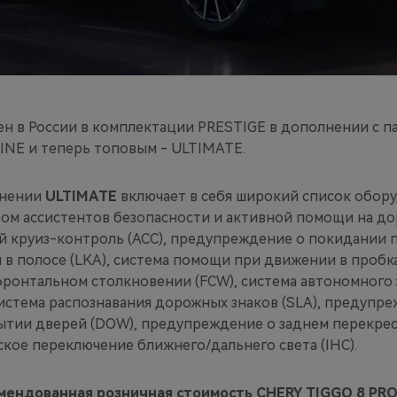
ен в России в комплектации PRESTIGE в дополнении с 
NE и теперь топовым - ULTIMATE.
лнении
ULTIMATE
включает в себя широкий список обор
том ассистентов безопасности и активной помощи на до
й круиз-контроль (ACC), предупреждение о покидании 
 в полосе (LKA), система помощи при движении в пробках
ронтальном столкновении (FCW), система автономного
система распознавания дорожных знаков (SLA), предупр
ытии дверей (DOW), предупреждение о заднем перекре
ское переключение ближнего/дальнего света (IHC).
мендованная розничная стоимость CHERY TIGGO 8 PRO