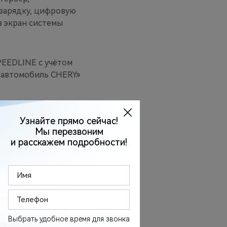
зарядку, цифровую
в экран системы
PEEDLINE c учётом
 автомобиль CHERY»
нащения: 18-
ый основной свет и
системой
ра 360 ° с HD-
ственной экокожи,
вери багажника,
вигателя кнопкой,
уск двигателя,
в,
 дюймов и