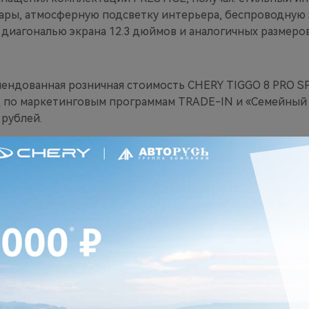
ры, атмосферную подсветку интерьера, беспроводную 
 диагональю экрана 12.3 дюймов и аналогичных размеро
ендованная розничная стоимость CHERY TIGGO 8 PRO S
 по маркетинговым программам TRADE-IN и «Семейный
 рублей.
лектации PRESTIGE включает в себя обширный список ос
ки, передние светодиодные ходовые огни, светодиодн
тропривод складывания зеркал, камеру заднего вида с 
ки, передние датчики парковки, систему кругового обзо
ушек безопасности, салон чёрного цвета из высококаче
т, двузонный климат-контроль, электропривод задней д
а, датчик дождя, бесключевой доступ в салон и запуск д
ночный тормоз с функцией AutoHold, дистанционный зап
фровую панель приборов с экраном диагональю 7 дюймо
тему с ёмкостным сенсорным экраном диагональю 10.25