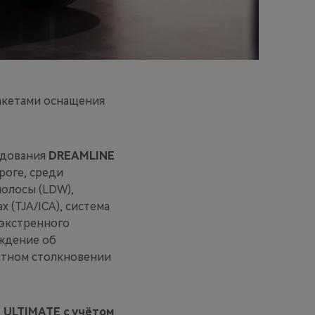
пакетами оснащения
удования
DREAMLINE
роге, среди
полосы (LDW),
 (TJA/ICA), система
 экстренного
еждение об
стном столкновении
 ULTIMATE c учётом