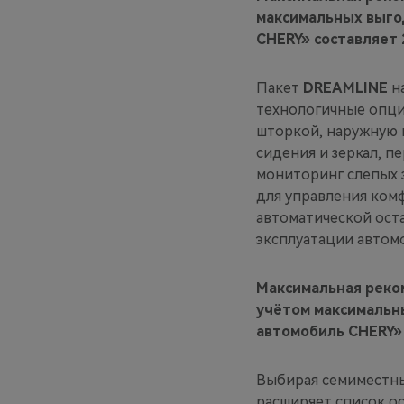
максимальных выго
CHERY» составляет 
Пакет
DREAMLINE
н
технологичные опци
шторкой, наружную 
сидения и зеркал, п
мониторинг слепых 
для управления ком
автоматической ост
эксплуатации автом
Максимальная реко
учётом максимальн
автомобиль CHERY» 
Выбирая семиместны
расширяет список о