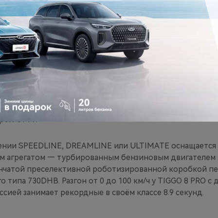
равления климатом в салоне, комплекс систем безопасн
шинах и многое другое.
мендованная розничная стоимость CHERY TIGGO 8 PRO
максимальных выгод по маркетинговым программам со
я семиместного кроссовера TIGGO 8 PRO в комплектации
ресурсным бензиновым двигателем 2.0 TURBO мощностью
ром CVT9.
ении SPEEDLINE, DREAMLINE или ULTIMATE оснащается
 агрегатом — турбированным бензиновым двигателем 1.6
енчатой преселективной роботизированной коробкой пе
 типа 730DHB. Разгон от 0 до 100 км/ч у TIGGO 8 PRO c
ссией занимает рекордные в своём классе 8.9 секунд.