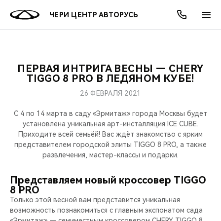
ЧЕРИ ЦЕНТР АВТОРУСЬ
ПЕРВАЯ ИНТРИГА ВЕСНЫ — CHERY
ОНЛАЙН СЕРВИСЫ
ПОКУПАТЕЛЯМ
ВЛАДЕЛЬЦАМ
О КОМПАНИИ
МИР CHERY
МОДЕЛИ
АКЦИИ
TIGGO 8 PRO В ЛЕДЯНОМ КУБЕ!
26 ФЕВРАЛЯ 2021
ВЫБОР И ПОКУПКА
СЕРВИС
АКСЕССУАРЫ
ВЫГОДЫ И АКЦИИ
ВЫБОР И ПОКУПКА
О НАС
ВСЕ МОДЕЛИ
С 4 по 14 марта в саду «Эрмитаж» города Москвы будет
КРЕДИТ И СТРАХОВАНИЕ
ЗАПЧАСТИ И АКСЕССУАРЫ
О БРЕНДЕ
КРЕДИТ
МЫ В СОЦСЕТЯХ
установлена уникальная арт-инсталляция ICE CUBE.
КРОССОВЕРЫ
Приходите всей семьёй! Вас ждёт знакомство с ярким
представителем городской элиты TIGGO 8 PRO, а также
ПОДДЕРЖКА
CHERY В СОЦСЕТЯХ
развлечения, мастер-классы и подарки.
СЕДАНЫ
CHERY CONNECT
ЛЮДИ CHERY
Представляем новый кроссовер TIGGO
8 PRO
НОВИНКИ
БЛАГОТВОРИТЕЛЬНОСТЬ
Только этой весной вам представится уникальная
возможность познакомиться с главным экспонатом сада
«Эрмитаж» — семиместным кроссовером CHERY TIGGO 8