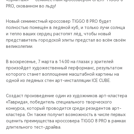
CHERY REMOTE
PRO, скованном во льду!
CHERY И СПОРТ
Новый семиместный кроссовер TIGGO 8 PRO будет
полностью помещён в ледяной куб, и только лучи солнца
НАШИ МЕРОПРИЯТИЯ
и тепло ваших сердец растопят лёд, чтобы новый
представитель городской элиты предстал во всём своём
великолепии.
ВИДЕООБЗОРЫ
В воскресенье, 7 марта в 14.00 на глазах у зрителей
CHERY ДЛЯ ДЕТЕЙ
произойдет художественный перформанс, результатом
которого станет воплощение масштабной картины на
одной из ледяных стен арт-инсталляции ICE CUBE.
Создаст произведение один из художников арт-кластера
«Таврида», победитель специального творческого
конкурса, который проводится среди резидентов арт-
кластера. Он также получит возможность в числе первых
оценить преимущества кроссовера TIGGO 8 PRO в рамках
длительного тест-драйва.