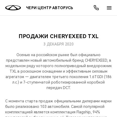
ЧЕРИ ЦЕНТР АВТОРУСЬ
ПРОДАЖИ CHERYEXEED TXL
ОНЛАЙН СЕРВИСЫ
ПОКУПАТЕЛЯМ
ВЛАДЕЛЬЦАМ
О КОМПАНИИ
МИР CHERY
МОДЕЛИ
АКЦИИ
3 ДЕКАБРЯ 2020
ВЫБОР И ПОКУПКА
СЕРВИС
АКСЕССУАРЫ
ВЫГОДЫ И АКЦИИ
ВЫБОР И ПОКУПКА
О НАС
ВСЕ МОДЕЛИ
Осенью на российском рынке был официально
представлен новый автомобильный бренд CHERYEXEED, в
КРЕДИТ И СТРАХОВАНИЕ
ЗАПЧАСТИ И АКСЕССУАРЫ
О БРЕНДЕ
КРЕДИТ
МЫ В СОЦСЕТЯХ
модельном ряду которого полноприводный внедорожник
КРОССОВЕРЫ
TXL в роскошном оснащении и эффективным силовым
агрегатом — двигателем третьего поколения 1.6TGDI (186
ПОДДЕРЖКА
CHERY В СОЦСЕТЯХ
л.с.) и 7-ступенчатой роботизированной коробкой
СЕДАНЫ
передач DCT.
CHERY CONNECT
ЛЮДИ CHERY
НОВИНКИ
С момента старта продаж официальными дилерами марки
БЛАГОТВОРИТЕЛЬНОСТЬ
было реализовано 103 автомобиля. Самой популярной
комплектацией является комплектация Flagship, 94%