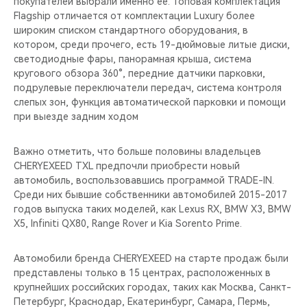
покупателей выбрали именно её. Топовая комплектация
CHERY REMOTE
Flagship отличается от комплектации Luxury более
широким списком стандартного оборудования, в
CHERY И СПОРТ
котором, среди прочего, есть 19-дюймовые литые диски,
светодиодные фары, панорамная крыша, система
НАШИ МЕРОПРИЯТИЯ
кругового обзора 360°, передние датчики парковки,
подрулевые переключатели передач, система контроля
слепых зон, функция автоматической парковки и помощи
ВИДЕООБЗОРЫ
при выезде задним ходом
CHERY ДЛЯ ДЕТЕЙ
Важно отметить, что больше половины владельцев
CHERYEXEED TXL предпочли приобрести новый
автомобиль, воспользовавшись программой TRADE-IN.
Среди них бывшие собственники автомобилей 2015-2017
годов выпуска таких моделей, как Lexus RX, BMW X3, BMW
X5, Infiniti QX80, Range Rover и Kia Sorento Prime.
Автомобили бренда CHERYEXEED на старте продаж были
представлены только в 15 центрах, расположенных в
крупнейших российских городах, таких как Москва, Санкт-
Петербург, Краснодар, Екатеринбург, Самара, Пермь,