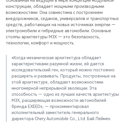
основанная на ведущей в мире концепции модульной
CHERY REMOTE
конструкции, обладает мощными производными
возможностями. Она совместима с построением
CHERY И СПОРТ
внедорожников, седанов, универсалов и транспортных
средств, работающих на новых источниках энергии —
НАШИ МЕРОПРИЯТИЯ
электромобили и гибридные автомобили. Основные
столпы архитектуры M3X — это безопасность,
технологии, комфорт и мощность.
ВИДЕООБЗОРЫ
«Когда механическая архитектура обладает
CHERY ДЛЯ ДЕТЕЙ
характеристиками разумной жизни, ей дается
исследовательский ген, который можно постоянно
расширять и развивать. Продукты, построенные на
этой архитектуре, обладают возможностями
многомерной непрерывной эволюции. Эта
способность — одно из лучших качеств архитектуры
M3X, расширяющая возможности автомобилей
бренда EXEED», — прокомментировал
исполнительный заместитель генерального
директора Chery Automobile Co., Ltd. Бай Леймен.