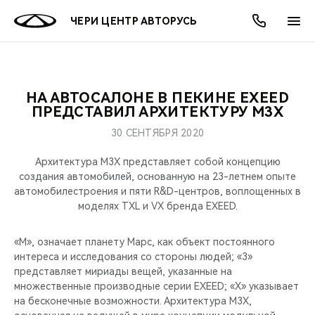
ЧЕРИ ЦЕНТР АВТОРУСЬ
НА АВТОСАЛОНЕ В ПЕКИНЕ EXEED
ОНЛАЙН СЕРВИСЫ
ПОКУПАТЕЛЯМ
ВЛАДЕЛЬЦАМ
О КОМПАНИИ
МИР CHERY
МОДЕЛИ
АКЦИИ
ПРЕДСТАВИЛ АРХИТЕКТУРУ M3X
30 СЕНТЯБРЯ 2020
ВЫБОР И ПОКУПКА
СЕРВИС
АКСЕССУАРЫ
ВЫГОДЫ И АКЦИИ
ВЫБОР И ПОКУПКА
О НАС
ВСЕ МОДЕЛИ
Архитектура M3X представляет собой концепцию
КРЕДИТ И СТРАХОВАНИЕ
ЗАПЧАСТИ И АКСЕССУАРЫ
О БРЕНДЕ
КРЕДИТ
МЫ В СОЦСЕТЯХ
создания автомобилей, основанную на 23-летнем опыте
КРОССОВЕРЫ
автомобилестроения и пяти R&D-центров, воплощенных в
моделях TXL и VX бренда EXEED.
ПОДДЕРЖКА
CHERY В СОЦСЕТЯХ
СЕДАНЫ
«М», означает планету Марс, как объект постоянного
CHERY CONNECT
ЛЮДИ CHERY
интереса и исследования со стороны людей; «3»
НОВИНКИ
представляет мириады вещей, указанные на
БЛАГОТВОРИТЕЛЬНОСТЬ
множественные производные серии EXEED; «X» указывает
на бесконечные возможности. Архитектура M3X,