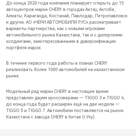
CHERY REMOTE
До конца 2020 года компания планирует открыть до 15
автоцентров марки CHERY в городах Актау, Актобе,
Алматы, Караганда, Костанай, Павлодар, Петропавловск
CHERY И СПОРТ
и других. АО «ЧЕРИ АВТОМОБИЛИ РУС» рассматривает
варианты партнерства, как с новыми игроками
НАШИ МЕРОПРИЯТИЯ
автомобильного рынка Казахстана, так и с дилерскими
холдингами, заинтересованными в диверсификации
ВИДЕООБЗОРЫ
портфеля марок.
CHERY ДЛЯ ДЕТЕЙ
В течение первого года работы в планах CHERY
реализовать более 1000 автомобилей на казахстанском
рынке.
Модельный ряд марки CHERY в настоящее время
представлен двумя кроссоверами — TIGGO 3 и TIGGO 4,
до конца года будет расширен ещё на две модели —
TIGGO 5 и TIGGO 7. Автомобили поставляются на рынок
Казахстана с завода CHERY в Китае (г.Уху).