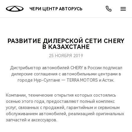
ЧЕРИ ЦЕНТР АВТОРУСЬ
РАЗВИТИЕ ДИЛЕРСКОЙ СЕТИ CHERY
ОНЛАЙН СЕРВИСЫ
ПОКУПАТЕЛЯМ
ВЛАДЕЛЬЦАМ
О КОМПАНИИ
МИР CHERY
МОДЕЛИ
АКЦИИ
В КАЗАХСТАНЕ
25 НОЯБРЯ 2019
ВЫБОР И ПОКУПКА
СЕРВИС
АКСЕССУАРЫ
ВЫГОДЫ И АКЦИИ
ВЫБОР И ПОКУПКА
О НАС
ВСЕ МОДЕЛИ
Дистрибьютор автомобилей CHERY в России подписал
КРЕДИТ И СТРАХОВАНИЕ
ЗАПЧАСТИ И АКСЕССУАРЫ
О БРЕНДЕ
КРЕДИТ
МЫ В СОЦСЕТЯХ
дилерские соглашения с автомобильными центрами в
КРОССОВЕРЫ
городе Нур-Султане — TERRA MOTORS и Астэк.
ПОДДЕРЖКА
CHERY В СОЦСЕТЯХ
СЕДАНЫ
Компании, технические открытия которых состоялись
осенью этого года, предоставляют полный комплекс
CHERY CONNECT
ЛЮДИ CHERY
услуг, связанных с продажей, гарантийным и сервисным
НОВИНКИ
обслуживанием автомобилей, реализацией оригинальных
БЛАГОТВОРИТЕЛЬНОСТЬ
запчастей и аксессуаров.