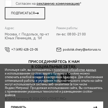
Согласен на
рекламную коммуникацию
*
ПОДПИСАТЬСЯ
Адрес:
Режим работы:
Москва, г. Подольск, пр-кт
пн-вс: 08:00-21:00
Юных Ленинцев, д. 1И
+7 (495) 428-23-05
podolsk.chery@avtoruss.ru
ПРИСОЕДИНЯЙТЕСЬ К НАМ
В СОЦИАЛЬНЫХ СЕТЯХ:
Используя сайт, вы соглашаетесь с
политикой обработки данных
и использованием cookies вашего браузера. Cookies можно
отключить в любой момент в настройках браузера. Для обеспечения
оптимальной работы и улучшения пользовательского опыта на сайте
могут использоваться системы веб-аналитики (в том числе
СПЕЦПРЕДЛОЖЕНИЯ
Яндекс.Метрика). Продолжая использование сайта, Вы соглашаетесь
с применением указанных технологий и размещением cookie-
файлов.
© 2026 Авторусь
© 2026 ООО «ТЕНЕТ РУС»
ЗАПИСЬ НА ТЕСТ-ДРАЙВ
ПРАВОВАЯ ИНФОРМАЦИЯ
КОНТАКТЫ
КЛИЕНТСКАЯ ПОДДЕРЖКА
ПРИНЯТЬ