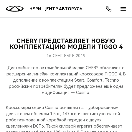
ЧЕРИ ЦЕНТР АВТОРУСЬ
CHERY ПРЕДСТАВЛЯЕТ НОВУЮ
ОНЛАЙН СЕРВИСЫ
ПОКУПАТЕЛЯМ
ВЛАДЕЛЬЦАМ
О КОМПАНИИ
МИР CHERY
МОДЕЛИ
АКЦИИ
КОМПЛЕКТАЦИЮ МОДЕЛИ TIGGO 4
16 СЕНТЯБРЯ 2019
ВЫБОР И ПОКУПКА
СЕРВИС
АКСЕССУАРЫ
ВЫГОДЫ И АКЦИИ
ВЫБОР И ПОКУПКА
О НАС
ВСЕ МОДЕЛИ
Дистрибьютор автомобильной марки CHERY объявляет о
КРЕДИТ И СТРАХОВАНИЕ
ЗАПЧАСТИ И АКСЕССУАРЫ
О БРЕНДЕ
КРЕДИТ
МЫ В СОЦСЕТЯХ
расширении линейки комплектаций кроссовера TIGGO 4. В
КРОССОВЕРЫ
дополнение к комплектациям Start, Comfort, Techno
российским потребителям будет предложена ещё одна
ПОДДЕРЖКА
CHERY В СОЦСЕТЯХ
модификация — Cosmo.
СЕДАНЫ
CHERY CONNECT
ЛЮДИ CHERY
Кроссоверы серии Cosmo оснащаются турбированным
НОВИНКИ
двигателем объемом 1.5 л., 147 л.с. и шестиступенчатой
БЛАГОТВОРИТЕЛЬНОСТЬ
роботизированной коробкой передач с двумя
сцеплениями DCT6. Такой силовой агрегат обеспечивает