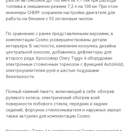
разгон автомобиля до 100 км/ч за 9,7 сек при расходе
CHERY REMOTE
топлива в смешанном режиме 7,2 л на 100 км. При этом
инженеры CHERY сохранили настройки двигателя для
CHERY И СПОРТ
работы на бензине с 92 октановым числом.
НАШИ МЕРОПРИЯТИЯ
По сравнению с ранее представленными версиями, в
комплектации Cosmo усовершенствованы детали
ВИДЕООБЗОРЫ
интерьера. В частности, изменения коснулись дизайна
центральной консоли, добавились дефлекторы для
второго ряда. Кроссовер Chery Tiggo 4 оборудован
CHERY ДЛЯ ДЕТЕЙ
электронным стояночным тормозом с функцией AutoHold,
электроусилителем руля и шестью подушками
безопасности.
Полный «зимний пакет», включающий в себя: обогрев
рулевого колеса, электрический обогрев всей
поверхности лобового стекла, передних и задних
сидений, форсунок стеклоомывателя и наружных зеркал
также актуален для комплектации Cosmo.