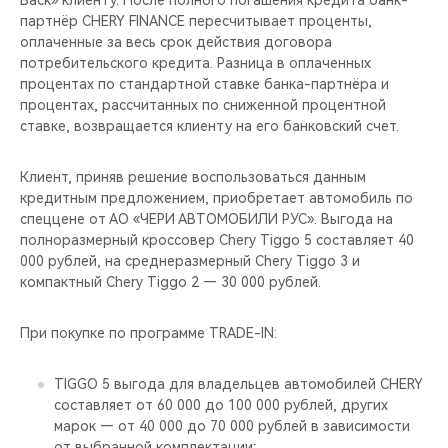
Back» клиенту. После полного погашения кредита банк-
CHERY REMOTE
партнёр CHERY FINANCE пересчитывает проценты,
оплаченные за весь срок действия договора
CHERY И СПОРТ
потребительского кредита. Разница в оплаченных
процентах по стандартной ставке банка-партнёра и
НАШИ МЕРОПРИЯТИЯ
процентах, рассчитанных по сниженной процентной
ставке, возвращается клиенту на его банковский счет.
ВИДЕООБЗОРЫ
Клиент, приняв решение воспользоваться данным
кредитным предложением, приобретает автомобиль по
CHERY ДЛЯ ДЕТЕЙ
спеццене от АО «ЧЕРИ АВТОМОБИЛИ РУС». Выгода на
полноразмерный кроссовер Chery Tiggo 5 составляет 40
000 рублей, на среднеразмерный Chery Tiggo 3 и
компактный Chery Tiggo 2 — 30 000 рублей.
При покупке по программе TRADE-IN:
TIGGO 5 выгода для владельцев автомобилей CHERY
составляет от 60 000 до 100 000 рублей, других
марок — от 40 000 до 70 000 рублей в зависимости
от выбранной комплектации;