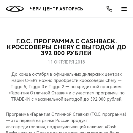
ЧЕРИ ЦЕНТР АВТОРУСЬ
Г.О.С. ПРОГРАММА С CASHBACK.
ОНЛАЙН СЕРВИСЫ
ПОКУПАТЕЛЯМ
ВЛАДЕЛЬЦАМ
О КОМПАНИИ
МИР CHERY
МОДЕЛИ
АКЦИИ
КРОССОВЕРЫ CHERY С ВЫГОДОЙ ДО
392 000 РУБЛЕЙ
ВЫБОР И ПОКУПКА
СЕРВИС
АКСЕССУАРЫ
ВЫГОДЫ И АКЦИИ
ВЫБОР И ПОКУПКА
О НАС
ВСЕ МОДЕЛИ
11 ОКТЯБРЯ 2018
КРЕДИТ И СТРАХОВАНИЕ
ЗАПЧАСТИ И АКСЕССУАРЫ
О БРЕНДЕ
КРЕДИТ
МЫ В СОЦСЕТЯХ
До конца октября в официальных дилерских центрах
КРОССОВЕРЫ
марки CHERY можно приобрести кроссоверы Chery —
Tiggo 5, Tiggo 3 и Tiggo 2 — по кредитной программе
ПОДДЕРЖКА
CHERY В СОЦСЕТЯХ
«Гарантия Oтличной Cтавки» и с участием программы по
СЕДАНЫ
TRADE-IN с максимальной выгодой до 392 000 рублей.
CHERY CONNECT
ЛЮДИ CHERY
НОВИНКИ
Программа «Гарантия Отличной Ставки» (Г.О.С. программа)
БЛАГОТВОРИТЕЛЬНОСТЬ
— это первый на рынке России продукт
автокредитования, подразумевающий наличие «Cash