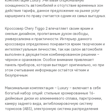
комплектации Luxury. Учитывая опциональную
CHERY REMOTE
оснащенность автомобилей и отсутствие временных зон
действия тарифа, данное предложение на рынке услуг
CHERY И СПОРТ
каршеринга по праву считается одним из самых выгодных.
НАШИ МЕРОПРИЯТИЯ
Кроссовер Chery Tiggo 2 впечатляет своим ярким и
смелым дизайном, пропитанным духом свободы,
ВИДЕООБЗОРЫ
универсализма и практичности. Интерьер данного
кроссовера определенно понравится ярким творческим и
интеллектуальным личностям, так как салон автомобиля
CHERY ДЛЯ ДЕТЕЙ
выполнен в двухцветном комбинированном решении –
чёрном и оранжевом. Особое внимание привлекает
панель приборов, которая выглядит оригинально, но при
этом считывание информации остаётся чётким и
безупречным.
Максимальная комплектация – Luxury – включает в себя
богатый набор опций: стильные хромированные 16-
дюймовые диски из алюминиевого сплава, парктроники,
камеру заднего вида, антиблокировочную систему
тормозов (ABS), электронную система распределения