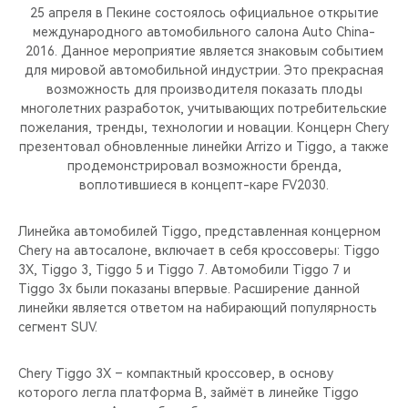
CHERY REMOTE
25 апреля в Пекине состоялось официальное открытие
международного автомобильного салона Auto China-
CHERY И СПОРТ
2016. Данное мероприятие является знаковым событием
для мировой автомобильной индустрии. Это прекрасная
возможность для производителя показать плоды
НАШИ МЕРОПРИЯТИЯ
многолетних разработок, учитывающих потребительские
пожелания, тренды, технологии и новации. Концерн Chery
ВИДЕООБЗОРЫ
презентовал обновленные линейки Arrizo и Tiggo, а также
продемонстрировал возможности бренда,
воплотившиеся в концепт-каре FV2030.
CHERY ДЛЯ ДЕТЕЙ
Линейка автомобилей Tiggo, представленная концерном
Chery на автосалоне, включает в себя кроссоверы: Tiggo
3X, Tiggo 3, Tiggo 5 и Tiggo 7. Автомобили Tiggo 7 и
Tiggo 3x были показаны впервые. Расширение данной
линейки является ответом на набирающий популярность
сегмент SUV.
Chery Tiggo 3X – компактный кроссовер, в основу
которого легла платформа B, займёт в линейке Tiggo