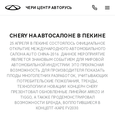
ЧЕРИ ЦЕНТР АВТОРУСЬ
CHERY НА АВТОСАЛОНЕ В ПЕКИНЕ
ОНЛАЙН СЕРВИСЫ
ПОКУПАТЕЛЯМ
ВЛАДЕЛЬЦАМ
О КОМПАНИИ
МИР CHERY
МОДЕЛИ
АКЦИИ
25 АПРЕЛЯ В ПЕКИНЕ СОСТОЯЛОСЬ ОФИЦИАЛЬНОЕ
ОТКРЫТИЕ МЕЖДУНАРОДНОГО АВТОМОБИЛЬНОГО
ВЫБОР И ПОКУПКА
СЕРВИС
АКСЕССУАРЫ
ВЫГОДЫ И АКЦИИ
ВЫБОР И ПОКУПКА
О НАС
ВСЕ МОДЕЛИ
САЛОНА AUTO CHINA-2016. ДАННОЕ МЕРОПРИЯТИЕ
ЯВЛЯЕТСЯ ЗНАКОВЫМ СОБЫТИЕМ ДЛЯ МИРОВОЙ
КРЕДИТ И СТРАХОВАНИЕ
ЗАПЧАСТИ И АКСЕССУАРЫ
О БРЕНДЕ
КРЕДИТ
МЫ В СОЦСЕТЯХ
АВТОМОБИЛЬНОЙ ИНДУСТРИИ. ЭТО ПРЕКРАСНАЯ
КРОССОВЕРЫ
ВОЗМОЖНОСТЬ ДЛЯ ПРОИЗВОДИТЕЛЯ ПОКАЗАТЬ
ПЛОДЫ МНОГОЛЕТНИХ РАЗРАБОТОК, УЧИТЫВАЮЩИХ
ПОДДЕРЖКА
CHERY В СОЦСЕТЯХ
ПОТРЕБИТЕЛЬСКИЕ ПОЖЕЛАНИЯ, ТРЕНДЫ,
СЕДАНЫ
ТЕХНОЛОГИИ И НОВАЦИИ. КОНЦЕРН CHERY
CHERY CONNECT
ЛЮДИ CHERY
ПРЕЗЕНТОВАЛ ОБНОВЛЕННЫЕ ЛИНЕЙКИ ARRIZO И
TIGGO, А ТАКЖЕ ПРОДЕМОНСТРИРОВАЛ
НОВИНКИ
БЛАГОТВОРИТЕЛЬНОСТЬ
ВОЗМОЖНОСТИ БРЕНДА, ВОПЛОТИВШИЕСЯ В
КОНЦЕПТ-КАРЕ FV2030.