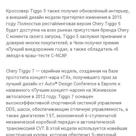
Кроссовер Tiggo 5 также получил обновлённый интерьер,
а внешний дизайн модели претерпел изменения в 2015
году. Полностью рестайлинговая версия Chery Tiggo 5
будет доступна на всех рынках присутствия бренда Chery.
С момента своего запуска, Tiggo 5 заслужил признание и
доверие многих покупателей, в Чили получил премию
«Лучший внедорожник года», а также обладатель «5
звёзд» в краш-тесте C-NCAP.
Chery Tiggo 7 — серийная модель, созданная на базе
прототипа концепт-кара «TX», получившего приз за
лучший дизайн от Auto® Design Conference в Европе и
названного «Лучшим концепт-каром» на Женевском
автосалоне в 2012 году. Tiggo 7 оснащен
высокоэффективной спортивной системой управления
DDS, шасси, обеспечивающим отличную управляемость, а
также двигателем 1.5T, экономичной 6-ступенчатой
механической коробкой передач и автоматической
трансмиссией CVT. В этой модели используется новейшая
конструкция кузова, которая обеспечит 5-звездный