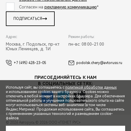
Согласен на
рекламную коммуникацию
*
ПОДПИСАТЬСЯ
Адрес:
Режим работы:
Москва, г. Подольск, пр-кт
пн-вс: 08:00-21:00
Юных Ленинцев, д. 1И
+7 (495) 428-23-05
podolsk.chery@avtoruss.ru
ПРИСОЕДИНЯЙТЕСЬ К НАМ
В СОЦИАЛЬНЫХ СЕТЯХ:
Используя сайт, вы соглашаетесь с
политикой обработки данных
и использованием cookies вашего браузера. Cookies можно
отключить в любой момент в настройках браузера. Для обеспечения
оптимальной работы и улучшения пользовательского опыта на сайте
могут использоваться системы веб-аналитики (в том числе
СПЕЦПРЕДЛОЖЕНИЯ
Яндекс.Метрика). Продолжая использование сайта, Вы соглашаетесь
с применением указанных технологий и размещением cookie-
файлов.
© 2026 Авторусь
© 2026 ООО «ТЕНЕТ РУС»
ЗАПИСЬ НА ТЕСТ-ДРАЙВ
ПРАВОВАЯ ИНФОРМАЦИЯ
КОНТАКТЫ
КЛИЕНТСКАЯ ПОДДЕРЖКА