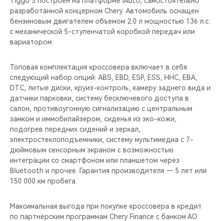
Tiggo 5 построен на платформе iAuto, самостоятельно
CHERY REMOTE
разработанной концерном Chery. Автомобиль оснащен
бензиновым двигателем объемом 2.0 л мощностью 136 л.с.
CHERY И СПОРТ
с механической 5-ступенчатой коробкой передач или
вариатором.
НАШИ МЕРОПРИЯТИЯ
Топовая комплектация кроссовера включает в себя
ВИДЕООБЗОРЫ
следующий набор опций: ABS, EBD, ESP, ESS, HHC, EBA,
DTC, литые диски, круиз-контроль, камеру заднего вида и
датчики парковки, систему бесключевого доступа в
CHERY ДЛЯ ДЕТЕЙ
салон, противоугонную сигнализацию с центральным
замком и иммобилайзером, сиденья из эко-кожи,
подогрев передних сидений и зеркал,
электростеклоподъемники, систему мультимедиа с 7-
дюймовым сенсорным экраном c возможностью
интеграции со смартфоном или планшетом через
Bluetooth и прочее. Гарантия производителя — 5 лет или
150 000 км пробега.
Максимальная выгода при покупке кроссовера в кредит
по партнёрским программам Chery Finance c банком АО