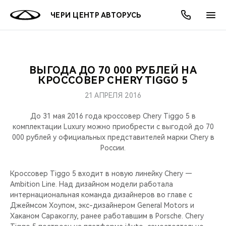
ЧЕРИ ЦЕНТР АВТОРУСЬ
ВЫГОДА ДО 70 000 РУБЛЕЙ НА
ОНЛАЙН СЕРВИСЫ
ПОКУПАТЕЛЯМ
ВЛАДЕЛЬЦАМ
О КОМПАНИИ
МИР CHERY
МОДЕЛИ
АКЦИИ
КРОССОВЕР CHERY TIGGO 5
21 АПРЕЛЯ 2016
ВЫБОР И ПОКУПКА
СЕРВИС
АКСЕССУАРЫ
ВЫГОДЫ И АКЦИИ
ВЫБОР И ПОКУПКА
О НАС
ВСЕ МОДЕЛИ
До 31 мая 2016 года кроссовер Chery Tiggo 5 в
КРЕДИТ И СТРАХОВАНИЕ
ЗАПЧАСТИ И АКСЕССУАРЫ
О БРЕНДЕ
КРЕДИТ
МЫ В СОЦСЕТЯХ
комплектации Luxury можно приобрести с выгодой до 70
КРОССОВЕРЫ
000 рублей у официальных представителей марки Chery в
России.
ПОДДЕРЖКА
CHERY В СОЦСЕТЯХ
СЕДАНЫ
Кроссовер Tiggo 5 входит в новую линейку Chery —
CHERY CONNECT
ЛЮДИ CHERY
Ambition Line. Над дизайном модели работала
НОВИНКИ
интернациональная команда дизайнеров во главе с
БЛАГОТВОРИТЕЛЬНОСТЬ
Джеймсом Хоупом, экс-дизайнером General Motors и
Хаканом Саракоглу, ранее работавшим в Porsche. Chery