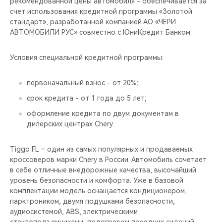
рекомендованной цены автомобиля - обеспечивается за
CHERY REMOTE
счет использования кредитной программы «Золотой
стандарт», разработанной компанией АО «ЧЕРИ
CHERY И СПОРТ
АВТОМОБИЛИ РУС» совместно с ЮниКредит Банком.
НАШИ МЕРОПРИЯТИЯ
Условия специальной кредитной программы:
ВИДЕООБЗОРЫ
первоначальный взнос - от 20%;
срок кредита - от 1 года до 5 лет;
CHERY ДЛЯ ДЕТЕЙ
оформление кредита по двум документам в
дилерских центрах Chery.
Tiggo FL – один из самых популярных и продаваемых
кроссоверов марки Chery в России. Автомобиль сочетает
в себе отличные внедорожные качества, высочайший
уровень безопасности и комфорта. Уже в базовой
комплектации модель оснащается кондиционером,
парктроником, двумя подушками безопасности,
аудиосистемой, ABS, электрическими