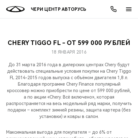
ЧЕРИ ЦЕНТР АВТОРУСЬ
CHERY TIGGO FL - ОТ 599 000 РУБЛЕЙ
ОНЛАЙН СЕРВИСЫ
ПОКУПАТЕЛЯМ
ВЛАДЕЛЬЦАМ
О КОМПАНИИ
МИР CHERY
МОДЕЛИ
АКЦИИ
18 ЯНВАРЯ 2016
ВЫБОР И ПОКУПКА
СЕРВИС
АКСЕССУАРЫ
ВЫГОДЫ И АКЦИИ
ВЫБОР И ПОКУПКА
О НАС
ВСЕ МОДЕЛИ
До 31 марта 2016 года в дилерских центрах Chery будут
действовать специальные условия покупки на Chery Tiggo
КРЕДИТ И СТРАХОВАНИЕ
ЗАПЧАСТИ И АКСЕССУАРЫ
О БРЕНДЕ
КРЕДИТ
МЫ В СОЦСЕТЯХ
FL 2014-2015 годов выпуска c объёмом двигателя 1,8 л.
КРОССОВЕРЫ
Благодаря программе Chery Finance популярный
кроссовер можно приобрести по цене от 599 000 рублей,
ПОДДЕРЖКА
CHERY В СОЦСЕТЯХ
а по акции «Chery. Всё включено», которая
СЕДАНЫ
распространяется на весь модельный ряд марки, получить
CHERY CONNECT
ЛЮДИ CHERY
подарки – комплект зимней резины, защита картера (без
установки) и ковры в салон.
НОВИНКИ
БЛАГОТВОРИТЕЛЬНОСТЬ
Максимальная выгода для покупателя – до 6% от