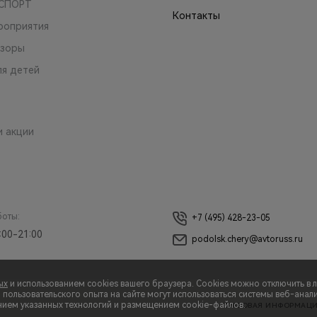
 СПОРТ
Контакты
роприятия
зоры
ля детей
и акции
боты:
+7 (495) 428-23-05
:00-21:00
podolsk.chery@avtoruss.ru
ых
и использованием cookies вашего браузера. Cookies можно отключить в 
ользовательского опыта на сайте могут использоваться системы веб-аналит
нием указанных технологий и размещением cookie-файлов.
ПРАВОВАЯ ИНФОРМАЦ