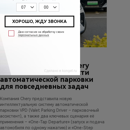
27 апреля 2026
Мировая премьера Chery
VPD: новые возможности
автоматической парковки
для повседневных задач
Компания Chery представила новую
интеллектуальную систему автоматической
парковки VPD (Valet Parking Driver – парковочный
ассистент), а также два ключевых сценария её
применения – «One-Tap Departure» (запуск и подача
автомобиля по одному нажатию) и «One-Step