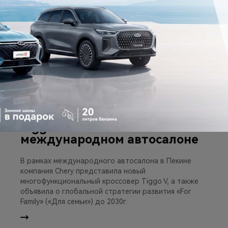
28 апреля 2026
Chery представила новый
Tiggo V на Пекинском
международном автосалоне
В рамках международного автосалона в Пекине
компания Chery представила новый
многофункциональный кроссовер Tiggo V, а также
объявила о глобальной стратегии развития «For
Family» («Для семьи») до 2030г.