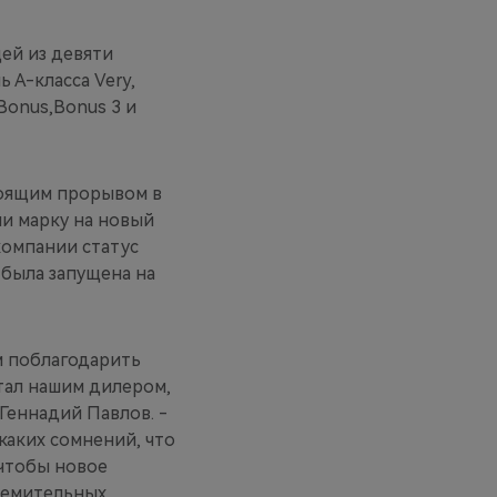
ей из девяти
 А-класса Very,
Bonus,Bonus 3 и
стоящим прорывом в
ли марку на новый
компании статус
 была запущена на
м поблагодарить
стал нашим дилером,
еннадий Павлов. -
каких сомнений, что
 чтобы новое
ремительных