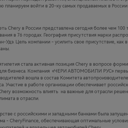
ию планируем войти в 20-ку самых продаваемых в Росси
еть Chery в России представлена сегодня более чем 100
ания в 76 городах. География присутствия марки распр
н-Удэ. Цель компании - усилить свое присутствие, как в 
аны.
ятилетия стала активная позиция Chery в вопросе форм
для бизнеса. Компания «ЧЕРИ АВТОМОБИЛИ РУС» первы
водителей вошла в состав Комитета автопроизводител
а. Участие в работе организации обеспечивает российс
Chery возможность влиять на важные для отрасли решен
лимата в отрасли.
ерстве с российскими и западными банками была запуще
ма - CheryFinance, обеспечивающая оптимальные услов
окупателей и владельцев автомобилей Chery.