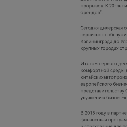
прорывов. К 20-лет
брендов”.
Сегодня дилерская с
сервисного обслужив
Калининграда до Ула
крупных городах стр
Итогом первого дес
комфортной среды 
китайскихавтопроиз
европейского бизнес
представительству 
улучшению бизнес-к
В 2015 году в партн
финансовая програм
и страхования для п