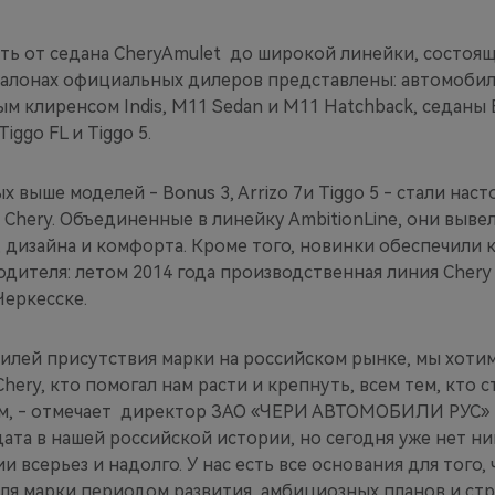
ть от седана CheryAmulet до широкой линейки, состоящ
салонах официальных дилеров представлены: автомобиль
м клиренсом Indis, М11 Sedan и M11 Hatchback, седаны 
iggo FL и Tiggo 5.
х выше моделей - Bonus 3, Arrizo 7и Tiggo 5 - стали на
Chery. Объединенные в линейку AmbitionLine, они выве
 дизайна и комфорта. Кроме того, новинки обеспечили 
дителя: летом 2014 года производственная линия Chery
Черкесске.
илей присутствия марки на российском рынке, мы хоти
Chery, кто помогал нам расти и крепнуть, всем тем, кто 
м, - отмечает директор ЗАО «ЧЕРИ АВТОМОБИЛИ РУС» Г
дата в нашей российской истории, но сегодня уже нет ни
и всерьез и надолго. У нас есть все основания для того,
для марки периодом развития, амбициозных планов и ст