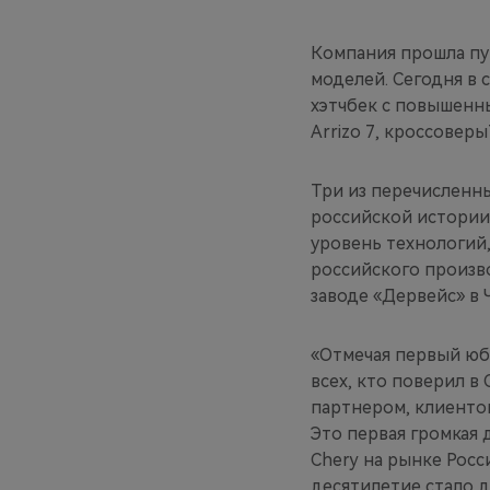
Компания прошла пу
моделей. Сегодня в 
хэтчбек с повышенны
Arrizo 7, кроссоверыT
Три из перечисленны
российской истории 
уровень технологий,
российского произво
заводе «Дервейс» в 
«Отмечая первый юб
всех, кто поверил в 
партнером, клиенто
Это первая громкая 
Chery на рынке Росси
десятилетие стало 