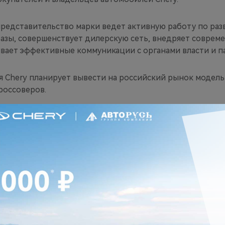
представительство марки ведет активную работу по ра
азы, совершенствует дилерскую сеть, внедряет совре
ивает эффективные коммуникации с органами власти и п
я Chery планирует вывести на российский рынок модель 
россоверов.
ЧИТАЙТЕ ТАКЖЕ