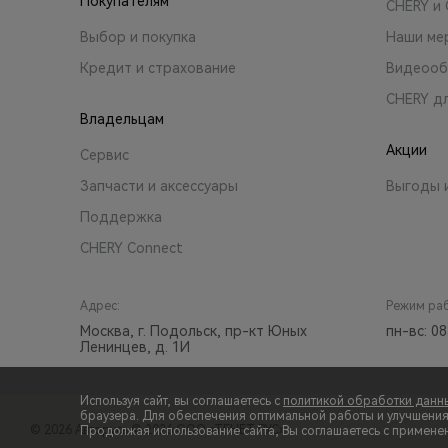
Покупателям
CHERY и
Выбор и покупка
Наши ме
Кредит и страхование
Видеооб
CHERY д
Владельцам
Акции
Сервис
Запчасти и аксессуары
Выгоды 
Поддержка
CHERY Connect
Адрес:
Режим ра
Москва, г. Подольск, пр-кт Юных
пн-вс: 08
Ленинцев, д. 1И
Используя сайт, вы соглашаетесь с
политикой обработки данн
браузера. Для обеспечения оптимальной работы и улучшения п
© 2026 Авторусь
© 2026 ООО «ТЕНЕТ РУС»
Продолжая использование сайта, Вы соглашаетесь с примене