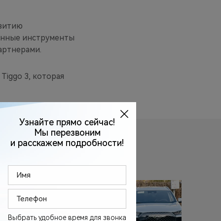
звитию
менные инструменты
артнерами.
Tiggo 3, которая