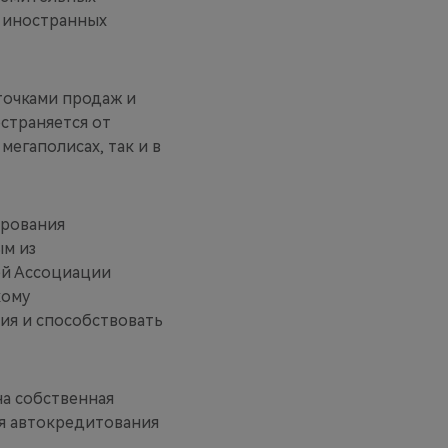
и иностранных
 точками продаж и
остраняется от
мегаполисах, так и в
ирования
м из
ей Ассоциации
кому
ия и способствовать
на собственная
ия автокредитования