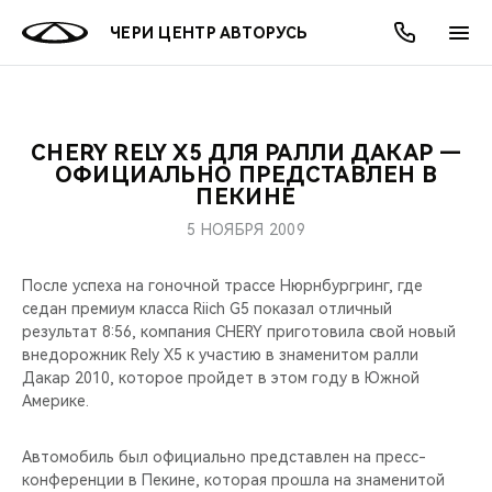
ЧЕРИ ЦЕНТР АВТОРУСЬ
CHERY RELY X5 ДЛЯ РАЛЛИ ДАКАР —
ОНЛАЙН СЕРВИСЫ
ПОКУПАТЕЛЯМ
ВЛАДЕЛЬЦАМ
О КОМПАНИИ
МИР CHERY
МОДЕЛИ
АКЦИИ
ОФИЦИАЛЬНО ПРЕДСТАВЛЕН В
ПЕКИНЕ
ВЫБОР И ПОКУПКА
СЕРВИС
АКСЕССУАРЫ
ВЫГОДЫ И АКЦИИ
ВЫБОР И ПОКУПКА
О НАС
ВСЕ МОДЕЛИ
5 НОЯБРЯ 2009
КРЕДИТ И СТРАХОВАНИЕ
ЗАПЧАСТИ И АКСЕССУАРЫ
О БРЕНДЕ
КРЕДИТ
МЫ В СОЦСЕТЯХ
После успеха на гоночной трассе Нюрнбургринг, где
КРОССОВЕРЫ
седан премиум класса Riich G5 показал отличный
ПОДДЕРЖКА
CHERY В СОЦСЕТЯХ
результат 8:56, компания CHERY приготовила свой новый
СЕДАНЫ
внедорожник Rely X5 к участию в знаменитом ралли
Дакар 2010, которое пройдет в этом году в Южной
CHERY CONNECT
ЛЮДИ CHERY
Америке.
НОВИНКИ
БЛАГОТВОРИТЕЛЬНОСТЬ
Автомобиль был официально представлен на пресс-
конференции в Пекине, которая прошла на знаменитой