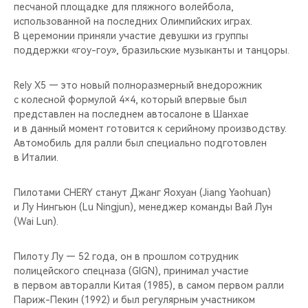
CHERY REMOTE
песчаной площадке для пляжного волейбола,
использованной на последних Олимпийских играх.
В церемонии приняли участие девушки из группы
CHERY И СПОРТ
поддержки «гоу-гоу», бразильские музыканты и танцоры.
НАШИ МЕРОПРИЯТИЯ
Rely X5 — это новый полноразмерный внедорожник
с колесной формулой 4×4, который впервые был
ВИДЕООБЗОРЫ
представлен на последнем автосалоне в Шанхае
и в данный момент готовится к серийному производству.
CHERY ДЛЯ ДЕТЕЙ
Автомобиль для ралли был специально подготовлен
в Италии.
Пилотами CHERY станут Джанг Яохуан (Jiang Yaohuan)
и Лу Нингьюн (Lu Ningjun), менеджер команды Вай Лун
(Wai Lun).
Пилоту Лу — 52 года, он в прошлом сотрудник
полицейского спецназа (GIGN), принимал участие
в первом авторалли Китая (1985), в самом первом ралли
Париж-Пекин (1992) и был регулярным участником