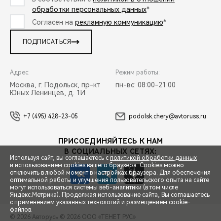
обработки персональных данных
*
Согласен на
рекламную коммуникацию
*
ПОДПИСАТЬСЯ
Адрес:
Режим работы:
Москва, г. Подольск, пр-кт
пн-вс: 08:00-21:00
Юных Ленинцев, д. 1И
+7 (495) 428-23-05
podolsk.chery@avtoruss.ru
ПРИСОЕДИНЯЙТЕСЬ К НАМ
В СОЦИАЛЬНЫХ СЕТЯХ:
Используя сайт, вы соглашаетесь с
политикой обработки данных
и использованием cookies вашего браузера. Cookies можно
отключить в любой момент в настройках браузера. Для обеспечения
оптимальной работы и улучшения пользовательского опыта на сайте
могут использоваться системы веб-аналитики (в том числе
СПЕЦПРЕДЛОЖЕНИЯ
Яндекс.Метрика). Продолжая использование сайта, Вы соглашаетесь
с применением указанных технологий и размещением cookie-
файлов.
© 2026 Авторусь
© 2026 ООО «ТЕНЕТ РУС»
ЗАПИСЬ НА ТЕСТ-ДРАЙВ