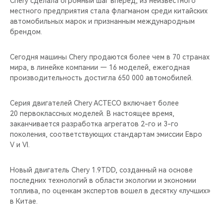
Chery сделала огромный шаг вперед, из неизвестного
CHERY REMOTE
местного предприятия стала флагманом среди китайских
автомобильных марок и признанным международным
CHERY И СПОРТ
брендом.
НАШИ МЕРОПРИЯТИЯ
Сегодня машины Chery продаются более чем в 70 странах
мира, в линейке компании — 16 моделей, ежегодная
ВИДЕООБЗОРЫ
производительность достигла 650 000 автомобилей.
CHERY ДЛЯ ДЕТЕЙ
Серия двигателей Chery ACTECO включает более
20 первоклассных моделей. В настоящее время,
заканчивается разработка агрегатов 2-го и 3-го
поколения, соответствующих стандартам эмиссии Евро
V и VI.
Новый двигатель Chery 1.9TDD, созданный на основе
последних технологий в области экологии и экономии
топлива, по оценкам экспертов вошел в десятку «лучших»
в Китае.