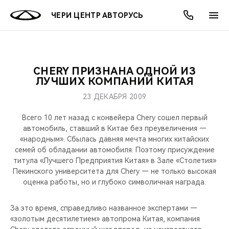
ЧЕРИ ЦЕНТР АВТОРУСЬ
CHERY ПРИЗНАНА ОДНОЙ ИЗ
ОНЛАЙН СЕРВИСЫ
ПОКУПАТЕЛЯМ
ВЛАДЕЛЬЦАМ
О КОМПАНИИ
МИР CHERY
МОДЕЛИ
АКЦИИ
ЛУЧШИХ КОМПАНИЙ КИТАЯ
23 ДЕКАБРЯ 2009
ВЫБОР И ПОКУПКА
СЕРВИС
АКСЕССУАРЫ
ВЫГОДЫ И АКЦИИ
ВЫБОР И ПОКУПКА
О НАС
ВСЕ МОДЕЛИ
Всего 10 лет назад с конвейера Chery сошел первый
КРЕДИТ И СТРАХОВАНИЕ
ЗАПЧАСТИ И АКСЕССУАРЫ
О БРЕНДЕ
КРЕДИТ
МЫ В СОЦСЕТЯХ
автомобиль, ставший в Китае без преувеличения —
КРОССОВЕРЫ
«народным». Сбылась давняя мечта многих китайских
семей об обладании автомобиля. Поэтому присуждение
ПОДДЕРЖКА
CHERY В СОЦСЕТЯХ
титула «Лучшего Предприятия Китая» в Зале «Столетия»
СЕДАНЫ
Пекинского университета для Chery — не только высокая
CHERY CONNECT
ЛЮДИ CHERY
оценка работы, но и глубоко символичная награда.
НОВИНКИ
БЛАГОТВОРИТЕЛЬНОСТЬ
За это время, справедливо названное экспертами —
«золотым десятилетием» автопрома Китая, компания