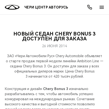
ЧЕРИ ЦЕНТР АВТОРУСЬ
НОВЫЙ СЕДАН CHERY BONUS 3
ОНЛАЙН СЕРВИСЫ
ПОКУПАТЕЛЯМ
ВЛАДЕЛЬЦАМ
О КОМПАНИИ
МИР CHERY
МОДЕЛИ
АКЦИИ
ДОСТУПЕН ДЛЯ ЗАКАЗА
26 ИЮНЯ 2014
ВЫБОР И ПОКУПКА
СЕРВИС
АКСЕССУАРЫ
ВЫГОДЫ И АКЦИИ
ВЫБОР И ПОКУПКА
О НАС
ВСЕ МОДЕЛИ
ЗАО «Чери Автомобили Рус» Chery Automobile объявляет
КРЕДИТ И СТРАХОВАНИЕ
ЗАПЧАСТИ И АКСЕССУАРЫ
О БРЕНДЕ
КРЕДИТ
МЫ В СОЦСЕТЯХ
о старте продаж первой модели линейки Ambition Line —
КРОССОВЕРЫ
седана Chery Bonus 3. Он доступен для заказа у всех
официальных дилеров марки. Цена Chery Bonus
ПОДДЕРЖКА
CHERY В СОЦСЕТЯХ
3 начинается от 420 тысяч рублей.
СЕДАНЫ
CHERY CONNECT
ЛЮДИ CHERY
Конструкция и дизайн
Chery Bonus 3
изначально
НОВИНКИ
разрабатывались с тем, чтобы автомобиль успешно
БЛАГОТВОРИТЕЛЬНОСТЬ
конкурировал на международных рынках. Сочетание
высокого качества и выгодной стоимости позволило