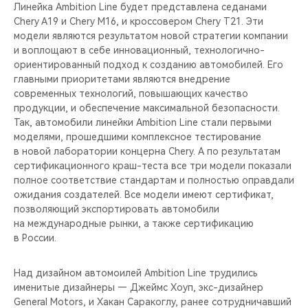
CHERY REMOTE
Линейка Ambition Line будет представлена седанами
Chery A19 и Chery M16, и кроссовером Chery T21. Эти
модели являются результатом новой стратегии компании
CHERY И СПОРТ
и воплощают в себе инновационный, технологично-
ориентированный подход к созданию автомобилей. Его
НАШИ МЕРОПРИЯТИЯ
главными приоритетами являются внедрение
современных технологий, повышающих качество
ВИДЕООБЗОРЫ
продукции, и обеспечение максимальной безопасности.
Так, автомобили линейки Ambition Line стали первыми
моделями, прошедшими комплексное тестирование
CHERY ДЛЯ ДЕТЕЙ
в новой лаборатории концерна Chery. А по результатам
сертификационного краш-теста все три модели показали
полное соответствие стандартам и полностью оправдали
ожидания создателей. Все модели имеют сертификат,
позволяющий экспортировать автомобили
на международные рынки, а также сертификацию
в России.
Над дизайном автомоилей Ambition Line трудились
именитые дизайнеры — Джеймс Хоуп, экс-дизайнер
General Motors, и Хакан Саракоглу, ранее сотрудничавший