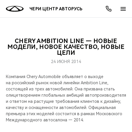
ЧЕРИ ЦЕНТР АВТОРУСЬ
CHERY AMBITION LINE — НОВЫЕ
ОНЛАЙН СЕРВИСЫ
ПОКУПАТЕЛЯМ
ВЛАДЕЛЬЦАМ
О КОМПАНИИ
МИР CHERY
МОДЕЛИ
АКЦИИ
МОДЕЛИ, НОВОЕ КАЧЕСТВО, НОВЫЕ
ЦЕЛИ
ВЫБОР И ПОКУПКА
СЕРВИС
АКСЕССУАРЫ
ВЫГОДЫ И АКЦИИ
ВЫБОР И ПОКУПКА
О НАС
ВСЕ МОДЕЛИ
24 ИЮНЯ 2014
КРЕДИТ И СТРАХОВАНИЕ
ЗАПЧАСТИ И АКСЕССУАРЫ
О БРЕНДЕ
КРЕДИТ
МЫ В СОЦСЕТЯХ
Компания Chery Automobile объявляет о выходе
КРОССОВЕРЫ
на российский рынок новой линейки Ambition Line,
ПОДДЕРЖКА
CHERY В СОЦСЕТЯХ
состоящей из трех автомобилей. Она призвана стать
СЕДАНЫ
олицетворением глобальных амбиций автопроизводителя
и ответом на растущие требования клиентов к дизайну,
CHERY CONNECT
ЛЮДИ CHERY
качеству и оснащенности автомобилей. Официальная
НОВИНКИ
премьера этих моделей состоится в рамках Московского
БЛАГОТВОРИТЕЛЬНОСТЬ
Международного автосалона — 2014.