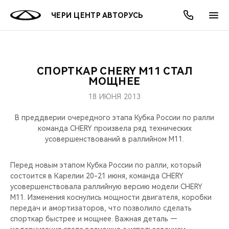
ЧЕРИ ЦЕНТР АВТОРУСЬ
СПОРТКАР CHERY M11 СТАЛ
ОНЛАЙН СЕРВИСЫ
ПОКУПАТЕЛЯМ
ВЛАДЕЛЬЦАМ
О КОМПАНИИ
МИР CHERY
МОДЕЛИ
АКЦИИ
МОЩНЕЕ
18 ИЮНЯ 2013
ВЫБОР И ПОКУПКА
СЕРВИС
АКСЕССУАРЫ
ВЫГОДЫ И АКЦИИ
ВЫБОР И ПОКУПКА
О НАС
ВСЕ МОДЕЛИ
В преддверии очередного этапа Кубка России по ралли
КРЕДИТ И СТРАХОВАНИЕ
ЗАПЧАСТИ И АКСЕССУАРЫ
О БРЕНДЕ
КРЕДИТ
МЫ В СОЦСЕТЯХ
команда CHERY произвела ряд технических
КРОССОВЕРЫ
усовершенствований в раллийном M11.
ПОДДЕРЖКА
CHERY В СОЦСЕТЯХ
СЕДАНЫ
Перед новым этапом Кубка России по ралли, который
состоится в Карелии 20-21 июня, команда CHERY
CHERY CONNECT
ЛЮДИ CHERY
усовершенствовала раллийную версию модели CHERY
НОВИНКИ
M11. Изменения коснулись мощности двигателя, коробки
БЛАГОТВОРИТЕЛЬНОСТЬ
передач и амортизаторов, что позволило сделать
спорткар быстрее и мощнее. Важная деталь —