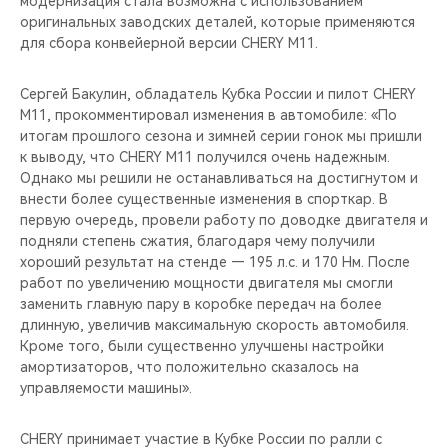
модернизация стала возможна с использованием
CHERY REMOTE
оригинальных заводских деталей, которые применяются
для сбора конвейерной версии CHERY M11.
CHERY И СПОРТ
Сергей Бакулин, обладатель Кубка России и пилот CHERY
НАШИ МЕРОПРИЯТИЯ
M11, прокомментировал изменения в автомобиле: «По
итогам прошлого сезона и зимней серии гонок мы пришли
ВИДЕООБЗОРЫ
к выводу, что CHERY M11 получился очень надежным.
Однако мы решили не останавливаться на достигнутом и
внести более существенные изменения в спорткар. В
CHERY ДЛЯ ДЕТЕЙ
первую очередь, провели работу по доводке двигателя и
подняли степень сжатия, благодаря чему получили
хороший результат на стенде — 195 л.с. и 170 Нм. После
работ по увеличению мощности двигателя мы смогли
заменить главную пару в коробке передач на более
длинную, увеличив максимальную скорость автомобиля.
Кроме того, были существенно улучшены настройки
амортизаторов, что положительно сказалось на
управляемости машины».
CHERY принимает участие в Кубке России по ралли с