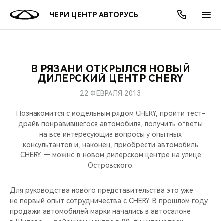
ЧЕРИ ЦЕНТР АВТОРУСЬ
В РЯЗАНИ ОТКРЫЛСЯ НОВЫЙ
ОНЛАЙН СЕРВИСЫ
ПОКУПАТЕЛЯМ
ВЛАДЕЛЬЦАМ
О КОМПАНИИ
МИР CHERY
МОДЕЛИ
АКЦИИ
ДИЛЕРСКИЙ ЦЕНТР CHERY
22 ФЕВРАЛЯ 2013
ВЫБОР И ПОКУПКА
СЕРВИС
АКСЕССУАРЫ
ВЫГОДЫ И АКЦИИ
ВЫБОР И ПОКУПКА
О НАС
ВСЕ МОДЕЛИ
Познакомится с модельным рядом CHERY, пройти тест-
КРЕДИТ И СТРАХОВАНИЕ
ЗАПЧАСТИ И АКСЕССУАРЫ
О БРЕНДЕ
КРЕДИТ
МЫ В СОЦСЕТЯХ
драйв понравившегося автомобиля, получить ответы
КРОССОВЕРЫ
на все интересующие вопросы у опытных
консультантов и, наконец, приобрести автомобиль
ПОДДЕРЖКА
CHERY В СОЦСЕТЯХ
CHERY — можно в новом дилерском центре на улице
СЕДАНЫ
Островского.
CHERY CONNECT
ЛЮДИ CHERY
НОВИНКИ
Для руководства нового представительства это уже
БЛАГОТВОРИТЕЛЬНОСТЬ
не первый опыт сотрудничества с CHERY. В прошлом году
продажи автомобилей марки начались в автосалоне