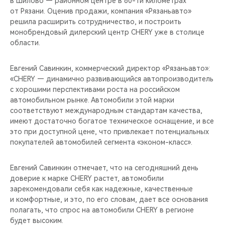
в Шилово — районном центре в 80-ти километрах
CHERY REMOTE
от Рязани. Оценив продажи, компания «Рязаньавто»
решила расширить сотрудничество, и построить
CHERY И СПОРТ
монобрендовый дилерский центр CHERY уже в столице
области.
НАШИ МЕРОПРИЯТИЯ
Евгений Савинкин, коммерческий директор «Рязаньавто»:
ВИДЕООБЗОРЫ
«CHERY — динамично развивающийся автопроизводитель
с хорошими перспективами роста на российском
автомобильном рынке. Автомобили этой марки
CHERY ДЛЯ ДЕТЕЙ
соответствуют международным стандартам качества,
имеют достаточно богатое техническое оснащение, и все
это при доступной цене, что привлекает потенциальных
покупателей автомобилей сегмента «эконом-класс».
Евгений Савинкин отмечает, что на сегодняшний день
доверие к марке CHERY растет, автомобили
зарекомендовали себя как надежные, качественные
и комфортные, и это, по его словам, дает все основания
полагать, что спрос на автомобили CHERY в регионе
будет высоким.