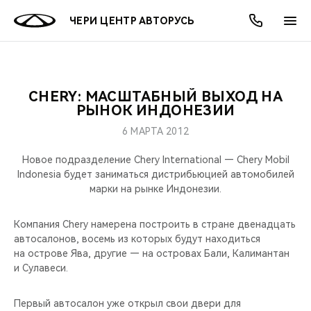
ЧЕРИ ЦЕНТР АВТОРУСЬ
CHERY: МАСШТАБНЫЙ ВЫХОД НА
ОНЛАЙН СЕРВИСЫ
ПОКУПАТЕЛЯМ
ВЛАДЕЛЬЦАМ
О КОМПАНИИ
МИР CHERY
МОДЕЛИ
АКЦИИ
РЫНОК ИНДОНЕЗИИ
6 МАРТА 2012
ВЫБОР И ПОКУПКА
СЕРВИС
АКСЕССУАРЫ
ВЫГОДЫ И АКЦИИ
ВЫБОР И ПОКУПКА
О НАС
ВСЕ МОДЕЛИ
Новое подразделение Chery International — Chery Mobil
КРЕДИТ И СТРАХОВАНИЕ
ЗАПЧАСТИ И АКСЕССУАРЫ
О БРЕНДЕ
КРЕДИТ
МЫ В СОЦСЕТЯХ
Indonesia будет заниматься дистрибьюцией автомобилей
КРОССОВЕРЫ
марки на рынке Индонезии.
ПОДДЕРЖКА
CHERY В СОЦСЕТЯХ
СЕДАНЫ
Компания Chery намерена построить в стране двенадцать
автосалонов, восемь из которых будут находиться
CHERY CONNECT
ЛЮДИ CHERY
на острове Ява, другие — на островах Бали, Калимантан
НОВИНКИ
и Сулавеси.
БЛАГОТВОРИТЕЛЬНОСТЬ
Первый автосалон уже открыл свои двери для