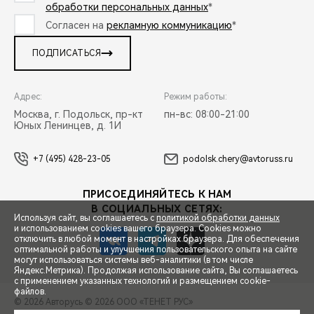
обработки персональных данных
*
Согласен на
рекламную коммуникацию
*
ПОДПИСАТЬСЯ
Адрес:
Режим работы:
Москва, г. Подольск, пр-кт
пн-вс: 08:00-21:00
Юных Ленинцев, д. 1И
+7 (495) 428-23-05
podolsk.chery@avtoruss.ru
ПРИСОЕДИНЯЙТЕСЬ К НАМ
В СОЦИАЛЬНЫХ СЕТЯХ:
Используя сайт, вы соглашаетесь с
политикой обработки данных
и использованием cookies вашего браузера. Cookies можно
отключить в любой момент в настройках браузера. Для обеспечения
оптимальной работы и улучшения пользовательского опыта на сайте
могут использоваться системы веб-аналитики (в том числе
СПЕЦПРЕДЛОЖЕНИЯ
Яндекс.Метрика). Продолжая использование сайта, Вы соглашаетесь
с применением указанных технологий и размещением cookie-
файлов.
© 2026 Авторусь
© 2026 ООО «ТЕНЕТ РУС»
ЗАПИСЬ НА ТЕСТ-ДРАЙВ