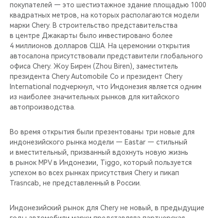
CHERY REMOTE
покупателей — это шестиэтажное здание площадью 1000
квадратных метров, на которых располагаются модели
марки Chery. В строительство представительства
CHERY И СПОРТ
в центре Джакарты было инвестировано более
4 миллионов долларов США. На церемонии открытия
НАШИ МЕРОПРИЯТИЯ
автосалона присутствовали представители глобального
офиса Chery. Жоу Бирен (Zhou Biren), заместитель
ВИДЕООБЗОРЫ
президента Chery Automobile Co и президент Chery
International подчеркнул, что Индонезия является одним
из наиболее значительных рынков для китайского
CHERY ДЛЯ ДЕТЕЙ
автопроизводства.
Во время открытия были презентованы три новые для
индонезийского рынка модели — Eastar — стильный
и вместительный, призванный вдохнуть новую жизнь
в рынок MPV в Индонезии, Tiggo, который пользуется
успехом во всех рынках присутствия Chery и пикап
Trasncab, не представленный в России.
Индонезийский рынок для Chery не новый, в предыдущие